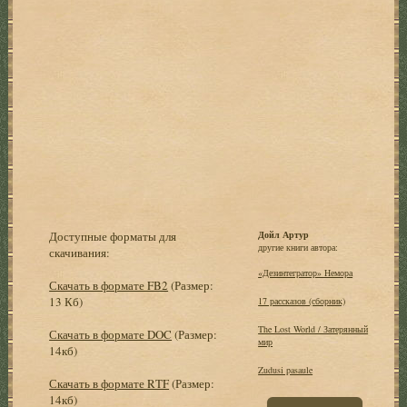
Доступные форматы для
Дойл Артур
другие книги автора:
скачивания:
«Дезинтегратор» Немора
Скачать в формате FB2
(Размер:
13 Кб)
17 рассказов (сборник)
The Lost World / Затерянный
Скачать в формате DOC
(Размер:
мир
14кб)
Zudusi pasaule
Скачать в формате RTF
(Размер:
14кб)