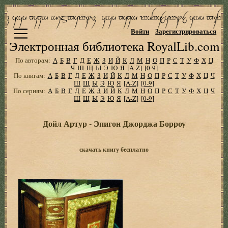
Войти
Зарегистрироваться
Электронная библиотека RoyalLib.com
По авторам:
А
Б
В
Г
Д
Е
Ж
З
И
Й
К
Л
М
Н
О
П
Р
С
Т
У
Ф
Х
Ц
Ч
Ш
Щ
Ы
Э
Ю
Я
[A-Z]
[0-9]
По книгам:
А
Б
В
Г
Д
Е
Ж
З
И
Й
К
Л
М
Н
О
П
Р
С
Т
У
Ф
Х
Ц
Ч
Ш
Щ
Ы
Э
Ю
Я
[A-Z]
[0-9]
По сериям:
А
Б
В
Г
Д
Е
Ж
З
И
Й
К
Л
М
Н
О
П
Р
С
Т
У
Ф
Х
Ц
Ч
Ш
Щ
Ы
Э
Ю
Я
[A-Z]
[0-9]
Дойл Артур - Эпигон Джорджа Борроу
скачать книгу бесплатно