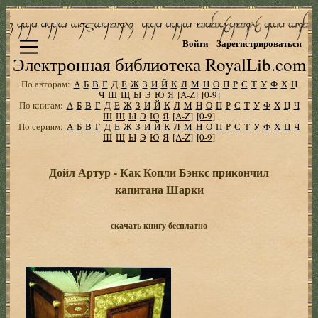
Войти
Зарегистрироваться
Электронная библиотека RoyalLib.com
По авторам:
А
Б
В
Г
Д
Е
Ж
З
И
Й
К
Л
М
Н
О
П
Р
С
Т
У
Ф
Х
Ц
Ч
Ш
Щ
Ы
Э
Ю
Я
[A-Z]
[0-9]
По книгам:
А
Б
В
Г
Д
Е
Ж
З
И
Й
К
Л
М
Н
О
П
Р
С
Т
У
Ф
Х
Ц
Ч
Ш
Щ
Ы
Э
Ю
Я
[A-Z]
[0-9]
По сериям:
А
Б
В
Г
Д
Е
Ж
З
И
Й
К
Л
М
Н
О
П
Р
С
Т
У
Ф
Х
Ц
Ч
Ш
Щ
Ы
Э
Ю
Я
[A-Z]
[0-9]
Дойл Артур - Как Копли Бэнкс прикончил
капитана Шарки
скачать книгу бесплатно