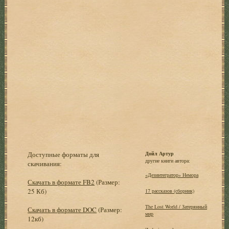
Доступные форматы для
Дойл Артур
другие книги автора:
скачивания:
«Дезинтегратор» Немора
Скачать в формате FB2
(Размер:
25 Кб)
17 рассказов (сборник)
The Lost World / Затерянный
Скачать в формате DOC
(Размер:
мир
12кб)