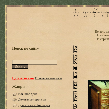
По автора
По книга
По серия
Поиск по сайту
Цитаты из книг
Ответы на вопросы
Жанры
Военное дело
Деловая литература
Детективы и Триллеры