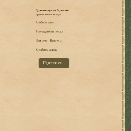
Драгомощенко Аркадий
другие книги автора:
Алиби не дано
Воссоединение потока
Имя речи - Пенелопа
Китайское солнце
Поделиться