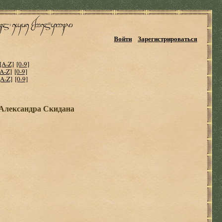
Войти
Зарегистрироваться
[A-Z]
[0-9]
[A-Z]
[0-9]
[A-Z]
[0-9]
Александра Скидана