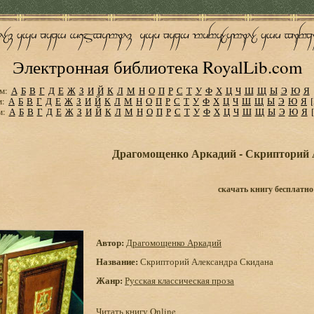
Электронная библиотека RoyalLib.com
м:
А
Б
В
Г
Д
Е
Ж
З
И
Й
К
Л
М
Н
О
П
Р
С
Т
У
Ф
Х
Ц
Ч
Ш
Щ
Ы
Э
Ю
Я
м:
А
Б
В
Г
Д
Е
Ж
З
И
Й
К
Л
М
Н
О
П
Р
С
Т
У
Ф
Х
Ц
Ч
Ш
Щ
Ы
Э
Ю
Я
м:
А
Б
В
Г
Д
Е
Ж
З
И
Й
К
Л
М
Н
О
П
Р
С
Т
У
Ф
Х
Ц
Ч
Ш
Щ
Ы
Э
Ю
Я
Драгомощенко Аркадий - Скрипторий 
скачать книгу бесплатно
Автор:
Драгомощенко Аркадий
Название:
Скрипторий Александра Скидана
Жанр:
Русская классическая проза
Читать книгу Online