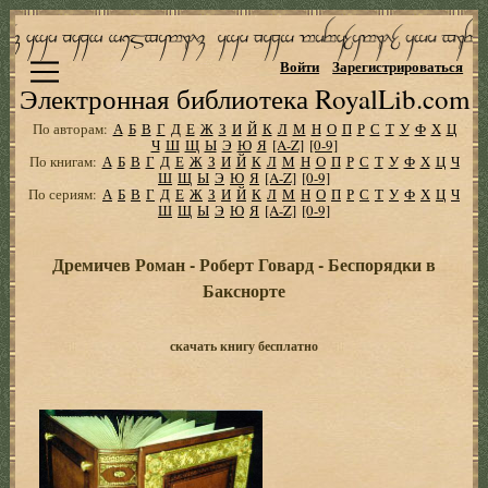
Войти
Зарегистрироваться
Электронная библиотека RoyalLib.com
По авторам:
А
Б
В
Г
Д
Е
Ж
З
И
Й
К
Л
М
Н
О
П
Р
С
Т
У
Ф
Х
Ц
Ч
Ш
Щ
Ы
Э
Ю
Я
[A-Z]
[0-9]
По книгам:
А
Б
В
Г
Д
Е
Ж
З
И
Й
К
Л
М
Н
О
П
Р
С
Т
У
Ф
Х
Ц
Ч
Ш
Щ
Ы
Э
Ю
Я
[A-Z]
[0-9]
По сериям:
А
Б
В
Г
Д
Е
Ж
З
И
Й
К
Л
М
Н
О
П
Р
С
Т
У
Ф
Х
Ц
Ч
Ш
Щ
Ы
Э
Ю
Я
[A-Z]
[0-9]
Дремичев Роман - Роберт Говард - Беспорядки в
Бакснорте
скачать книгу бесплатно