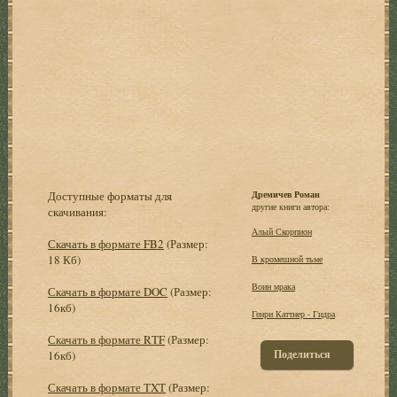
Доступные форматы для
Дремичев Роман
другие книги автора:
скачивания:
Алый Скорпион
Скачать в формате FB2
(Размер:
18 Кб)
В кромешной тьме
Воин мрака
Скачать в формате DOC
(Размер:
16кб)
Генри Каттнер - Гидра
Скачать в формате RTF
(Размер:
Поделиться
16кб)
Скачать в формате TXT
(Размер: