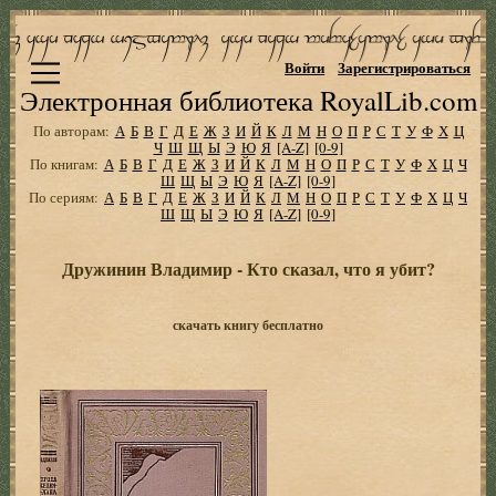
Войти
Зарегистрироваться
Электронная библиотека RoyalLib.com
По авторам:
А
Б
В
Г
Д
Е
Ж
З
И
Й
К
Л
М
Н
О
П
Р
С
Т
У
Ф
Х
Ц
Ч
Ш
Щ
Ы
Э
Ю
Я
[A-Z]
[0-9]
По книгам:
А
Б
В
Г
Д
Е
Ж
З
И
Й
К
Л
М
Н
О
П
Р
С
Т
У
Ф
Х
Ц
Ч
Ш
Щ
Ы
Э
Ю
Я
[A-Z]
[0-9]
По сериям:
А
Б
В
Г
Д
Е
Ж
З
И
Й
К
Л
М
Н
О
П
Р
С
Т
У
Ф
Х
Ц
Ч
Ш
Щ
Ы
Э
Ю
Я
[A-Z]
[0-9]
Дружинин Владимир - Кто сказал, что я убит?
скачать книгу бесплатно