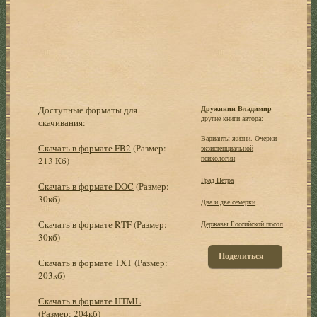
Доступные форматы для
Дружинин Владимир
другие книги автора:
скачивания:
Варианты жизни. Очерки
Скачать в формате FB2
(Размер:
экзистенциальной
психологии
213 Кб)
Град Петра
Скачать в формате DOC
(Размер:
30кб)
Два и две семерки
Скачать в формате RTF
(Размер:
Державы Российской посол
30кб)
Поделиться
Скачать в формате TXT
(Размер:
203кб)
Скачать в формате HTML
(Размер: 204кб)