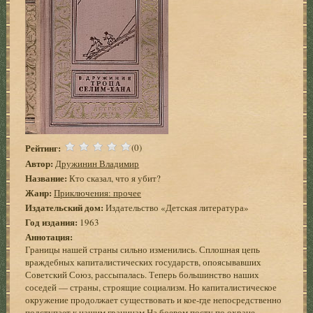
Рейтинг:
(0)
Автор:
Дружинин Владимир
Название:
Кто сказал, что я убит?
Жанр:
Приключения: прочее
Издательский дом:
Издательство «Детская литература»
Год издания:
1963
Аннотация:
Границы нашей страны сильно изменились. Сплошная цепь
враждебных капиталистических государств, опоясывавших
Советский Союз, рассыпалась. Теперь большинство наших
соседей — страны, строящие социализм. Но капиталистическое
окружение продолжает существовать и кое-где непосредственно
подступает к нашим границам.На боевом посту по охране