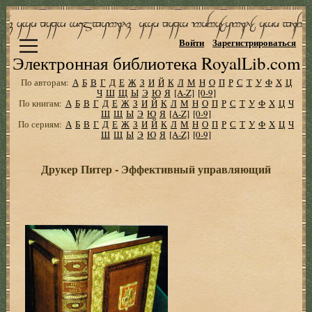
Войти
Зарегистрироваться
Электронная библиотека RoyalLib.com
По авторам:
А
Б
В
Г
Д
Е
Ж
З
И
Й
К
Л
М
Н
О
П
Р
С
Т
У
Ф
Х
Ц
Ч
Ш
Щ
Ы
Э
Ю
Я
[A-Z]
[0-9]
По книгам:
А
Б
В
Г
Д
Е
Ж
З
И
Й
К
Л
М
Н
О
П
Р
С
Т
У
Ф
Х
Ц
Ч
Ш
Щ
Ы
Э
Ю
Я
[A-Z]
[0-9]
По сериям:
А
Б
В
Г
Д
Е
Ж
З
И
Й
К
Л
М
Н
О
П
Р
С
Т
У
Ф
Х
Ц
Ч
Ш
Щ
Ы
Э
Ю
Я
[A-Z]
[0-9]
Друкер Питер - Эффективный управляющий