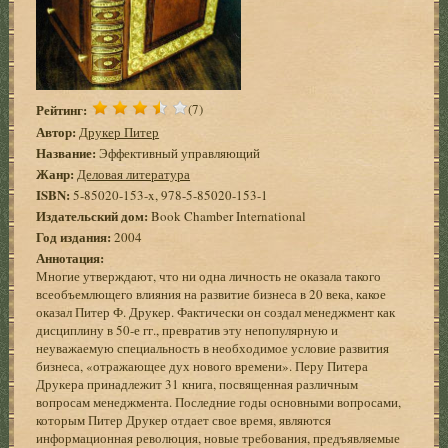
Рейтинг:
(7)
Автор:
Друкер Питер
Название:
Эффективный управляющий
Жанр:
Деловая литература
ISBN:
5-85020-153-x, 978-5-85020-153-1
Издательский дом:
Book Chamber International
Год издания:
2004
Аннотация:
Многие утверждают, что ни одна личность не оказала такого
всеобъемлющего влияния на развитие бизнеса в 20 века, какое
оказал Питер Ф. Друкер. Фактически он создал менеджмент как
дисциплину в 50-е гг., превратив эту непопулярную и
неуважаемую специальность в необходимое условие развития
бизнеса, «отражающее дух нового времени». Перу Питера
Друкера принадлежит 31 книга, посвященная различным
вопросам менеджмента. Последние годы основными вопросами,
которым Питер Друкер отдает свое время, являются
информационная революция, новые требования, предъявляемые