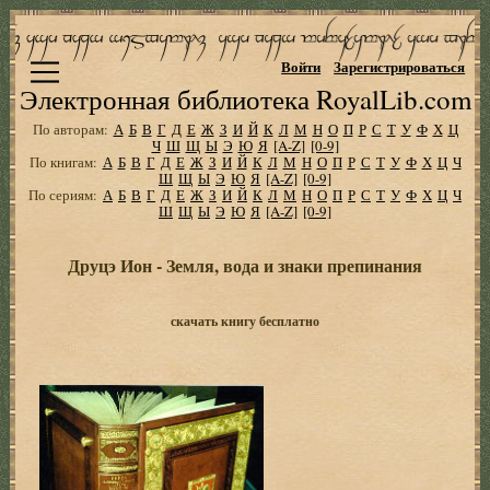
Войти
Зарегистрироваться
Электронная библиотека RoyalLib.com
По авторам:
А
Б
В
Г
Д
Е
Ж
З
И
Й
К
Л
М
Н
О
П
Р
С
Т
У
Ф
Х
Ц
Ч
Ш
Щ
Ы
Э
Ю
Я
[A-Z]
[0-9]
По книгам:
А
Б
В
Г
Д
Е
Ж
З
И
Й
К
Л
М
Н
О
П
Р
С
Т
У
Ф
Х
Ц
Ч
Ш
Щ
Ы
Э
Ю
Я
[A-Z]
[0-9]
По сериям:
А
Б
В
Г
Д
Е
Ж
З
И
Й
К
Л
М
Н
О
П
Р
С
Т
У
Ф
Х
Ц
Ч
Ш
Щ
Ы
Э
Ю
Я
[A-Z]
[0-9]
Друцэ Ион - Земля, вода и знаки препинания
скачать книгу бесплатно