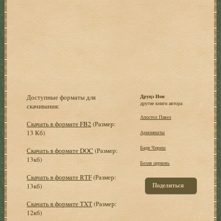
Доступные форматы для
Друцэ Ион
другие книги автора:
скачивания:
Апостол Павел
Скачать в формате FB2
(Размер:
13 Кб)
Арионешты
Бадя Чиреш
Скачать в формате DOC
(Размер:
13кб)
Белая церковь
Скачать в формате RTF
(Размер:
Поделиться
13кб)
Скачать в формате TXT
(Размер:
12кб)