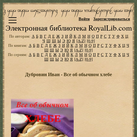
Войти
Зарегистрироваться
Электронная библиотека RoyalLib.com
По авторам:
А
Б
В
Г
Д
Е
Ж
З
И
Й
К
Л
М
Н
О
П
Р
С
Т
У
Ф
Х
Ц
Ч
Ш
Щ
Ы
Э
Ю
Я
[A-Z]
[0-9]
По книгам:
А
Б
В
Г
Д
Е
Ж
З
И
Й
К
Л
М
Н
О
П
Р
С
Т
У
Ф
Х
Ц
Ч
Ш
Щ
Ы
Э
Ю
Я
[A-Z]
[0-9]
По сериям:
А
Б
В
Г
Д
Е
Ж
З
И
Й
К
Л
М
Н
О
П
Р
С
Т
У
Ф
Х
Ц
Ч
Ш
Щ
Ы
Э
Ю
Я
[A-Z]
[0-9]
Дубровин Иван - Все об обычном хлебе