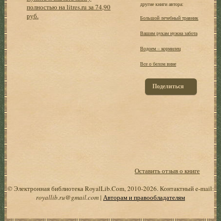
другие книги автора:
полностью на litres.ru за 74,90
руб.
Большой лечебный травник
Вашим рукам нужна забота
Водоем – кормилец
Все о белом вине
Поделиться
Оставить отзыв о книге
© Электронная библиотека RoyalLib.Com, 2010-2026. Контактный e-mail:
royallib.ru@gmail.com
|
Авторам и правообладателям