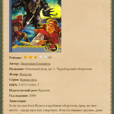
Рейтинг:
(4)
Автор:
Дворецкая Елизавета
Название:
Огненный волк, кн. 1: Чуроборский оборотень
Жанр:
Фэнтези
Серия:
Князья леса
ISBN:
5-9717-0361-7
Издательский дом:
Крылов
Год издания:
2006
Аннотация:
Если ты сын бога Велеса и вдобавок оборотень, вряд ли твое
место – среди простых смертных. И пусть никакое оружие, даже