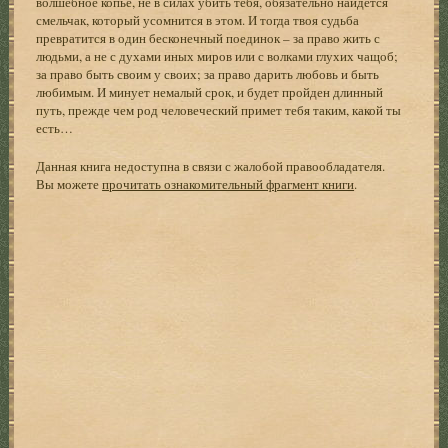
волшебное копье, не в силах убить тебя, обязательно найдется
смельчак, который усомнится в этом. И тогда твоя судьба
превратится в один бесконечный поединок – за право жить с
людьми, а не с духами иных миров или с волками глухих чащоб;
за право быть своим у своих; за право дарить любовь и быть
любимым. И минует немалый срок, и будет пройден длинный
путь, прежде чем род человеческий примет тебя таким, какой ты
есть…
Данная книга недоступна в связи с жалобой правообладателя.
Вы можете
прочитать ознакомительный фрагмент книги
.