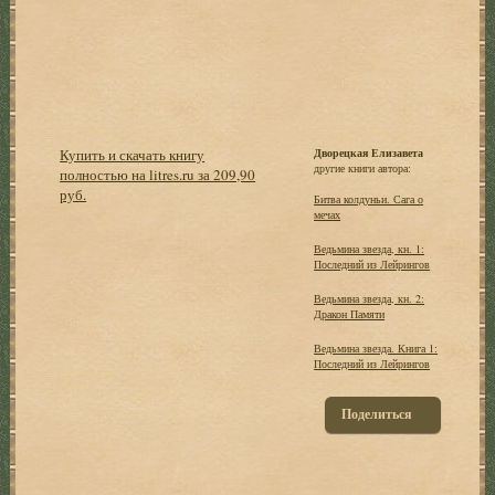
Купить и скачать книгу
Дворецкая Елизавета
другие книги автора:
полностью на litres.ru за 209,90
руб.
Битва колдуньи. Сага о
мечах
Ведьмина звезда, кн. 1:
Последний из Лейрингов
Ведьмина звезда, кн. 2:
Дракон Памяти
Ведьмина звезда. Книга 1:
Последний из Лейрингов
Поделиться