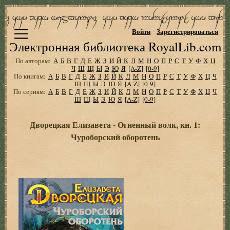
Войти
Зарегистрироваться
Электронная библиотека RoyalLib.com
По авторам:
А
Б
В
Г
Д
Е
Ж
З
И
Й
К
Л
М
Н
О
П
Р
С
Т
У
Ф
Х
Ц
Ч
Ш
Щ
Ы
Э
Ю
Я
[A-Z]
[0-9]
По книгам:
А
Б
В
Г
Д
Е
Ж
З
И
Й
К
Л
М
Н
О
П
Р
С
Т
У
Ф
Х
Ц
Ч
Ш
Щ
Ы
Э
Ю
Я
[A-Z]
[0-9]
По сериям:
А
Б
В
Г
Д
Е
Ж
З
И
Й
К
Л
М
Н
О
П
Р
С
Т
У
Ф
Х
Ц
Ч
Ш
Щ
Ы
Э
Ю
Я
[A-Z]
[0-9]
Дворецкая Елизавета - Огненный волк, кн. 1:
Чуроборский оборотень