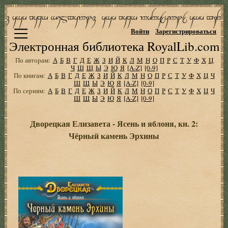
Войти
Зарегистрироваться
Электронная библиотека RoyalLib.com
По авторам:
А
Б
В
Г
Д
Е
Ж
З
И
Й
К
Л
М
Н
О
П
Р
С
Т
У
Ф
Х
Ц
Ч
Ш
Щ
Ы
Э
Ю
Я
[A-Z]
[0-9]
По книгам:
А
Б
В
Г
Д
Е
Ж
З
И
Й
К
Л
М
Н
О
П
Р
С
Т
У
Ф
Х
Ц
Ч
Ш
Щ
Ы
Э
Ю
Я
[A-Z]
[0-9]
По сериям:
А
Б
В
Г
Д
Е
Ж
З
И
Й
К
Л
М
Н
О
П
Р
С
Т
У
Ф
Х
Ц
Ч
Ш
Щ
Ы
Э
Ю
Я
[A-Z]
[0-9]
Дворецкая Елизавета - Ясень и яблоня, кн. 2:
Чёрный камень Эрхины