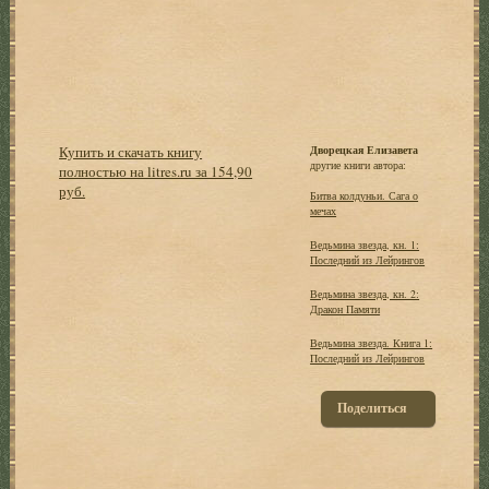
Купить и скачать книгу
Дворецкая Елизавета
другие книги автора:
полностью на litres.ru за 154,90
руб.
Битва колдуньи. Сага о
мечах
Ведьмина звезда, кн. 1:
Последний из Лейрингов
Ведьмина звезда, кн. 2:
Дракон Памяти
Ведьмина звезда. Книга 1:
Последний из Лейрингов
Поделиться