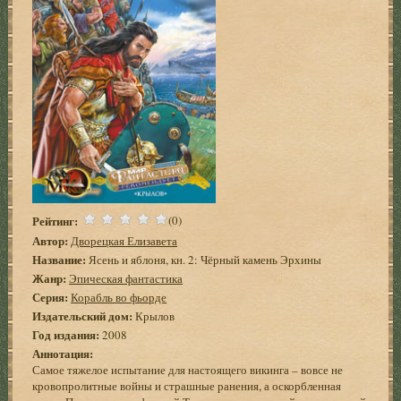
Рейтинг:
(0)
Автор:
Дворецкая Елизавета
Название:
Ясень и яблоня, кн. 2: Чёрный камень Эрхины
Жанр:
Эпическая фантастика
Серия:
Корабль во фьорде
Издательский дом:
Крылов
Год издания:
2008
Аннотация:
Самое тяжелое испытание для настоящего викинга – вовсе не
кровопролитные войны и страшные ранения, а оскорбленная