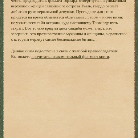
честь. Предводитель фьяллей Торвард, отвергнутый и униженный
верховной жрицей священного острова Туаль, твердо решает
добиться руки вероломной девушки. Пусть даже для этого
придется на время обменяться обличьями с рабом – иначе никак
не узнать всех тайн острова, куда настоящему Торварду путь
закрыт. Вот только вряд ли даже свадьба может счастливо
завершить это противостояние мужчины и женщины, в сравнении
с которым меркнут самые беспощадные битвы…
Данная книга недоступна в связи с жалобой правообладателя.
Вы можете
прочитать ознакомительный фрагмент книги
.