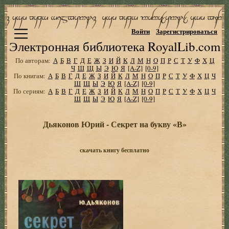
Войти
Зарегистрироваться
Электронная библиотека RoyalLib.com
По авторам:
А
Б
В
Г
Д
Е
Ж
З
И
Й
К
Л
М
Н
О
П
Р
С
Т
У
Ф
Х
Ц
Ч
Ш
Щ
Ы
Э
Ю
Я
[A-Z]
[0-9]
По книгам:
А
Б
В
Г
Д
Е
Ж
З
И
Й
К
Л
М
Н
О
П
Р
С
Т
У
Ф
Х
Ц
Ч
Ш
Щ
Ы
Э
Ю
Я
[A-Z]
[0-9]
По сериям:
А
Б
В
Г
Д
Е
Ж
З
И
Й
К
Л
М
Н
О
П
Р
С
Т
У
Ф
Х
Ц
Ч
Ш
Щ
Ы
Э
Ю
Я
[A-Z]
[0-9]
Дьяконов Юрий - Секрет на букву «В»
скачать книгу бесплатно