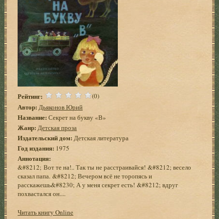
Рейтинг:
(0)
Автор:
Дьяконов Юрий
Название:
Секрет на букву «В»
Жанр:
Детская проза
Издательский дом:
Детская литература
Год издания:
1975
Аннотация:
&#8212; Вот те на!.. Так ты не расстраивайся! &#8212; весело
сказал папа. &#8212; Вечером всё не торопясь и
расскажешь&#8230; А у меня секрет есть! &#8212; вдруг
похвастался он....
Читать книгу Online