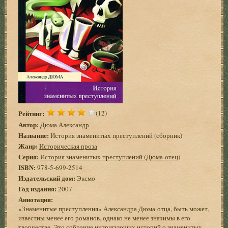
Рейтинг:
(12)
Автор:
Дюма Александр
Название:
История знаменитых преступлений (сборник)
Жанр:
Историческая проза
Серия:
История знаменитых преступлений (Дюма-отец)
ISBN:
978-5-699-2514
Издательский дом:
Эксмо
Год издания:
2007
Аннотация:
«Знаменитые преступления» Александра Дюма-отца, быть может,
известны менее его романов, однако не менее значимы в его
творчестве. Это собрание интригующих историй о знаменитых