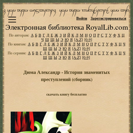
Войти
Зарегистрироваться
Электронная библиотека RoyalLib.com
По авторам:
А
Б
В
Г
Д
Е
Ж
З
И
Й
К
Л
М
Н
О
П
Р
С
Т
У
Ф
Х
Ц
Ч
Ш
Щ
Ы
Э
Ю
Я
[A-Z]
[0-9]
По книгам:
А
Б
В
Г
Д
Е
Ж
З
И
Й
К
Л
М
Н
О
П
Р
С
Т
У
Ф
Х
Ц
Ч
Ш
Щ
Ы
Э
Ю
Я
[A-Z]
[0-9]
По сериям:
А
Б
В
Г
Д
Е
Ж
З
И
Й
К
Л
М
Н
О
П
Р
С
Т
У
Ф
Х
Ц
Ч
Ш
Щ
Ы
Э
Ю
Я
[A-Z]
[0-9]
Дюма Александр - История знаменитых
преступлений (сборник)
скачать книгу бесплатно