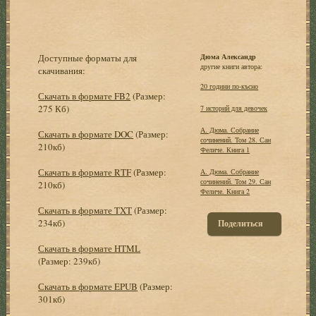
Доступные форматы для
Дюма Александр
другие книги автора:
скачивания:
20 години по-късно
Скачать в формате FB2
(Размер:
275 Кб)
7 историй для девочек
А. Дюма. Собрание
Скачать в формате DOC
(Размер:
сочинений. Том 28. Сан
210кб)
Феличе. Книга 1
Скачать в формате RTF
(Размер:
А. Дюма. Собрание
сочинений. Том 29. Сан
210кб)
Феличе. Книга 2
Скачать в формате TXT
(Размер:
234кб)
Поделиться
Скачать в формате HTML
(Размер: 239кб)
Скачать в формате EPUB
(Размер:
301кб)