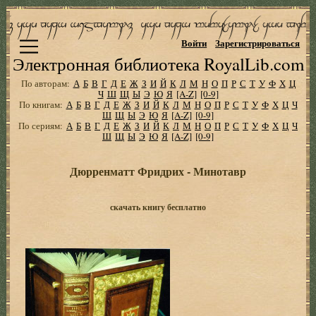
Войти
Зарегистрироваться
Электронная библиотека RoyalLib.com
По авторам:
А
Б
В
Г
Д
Е
Ж
З
И
Й
К
Л
М
Н
О
П
Р
С
Т
У
Ф
Х
Ц
Ч
Ш
Щ
Ы
Э
Ю
Я
[A-Z]
[0-9]
По книгам:
А
Б
В
Г
Д
Е
Ж
З
И
Й
К
Л
М
Н
О
П
Р
С
Т
У
Ф
Х
Ц
Ч
Ш
Щ
Ы
Э
Ю
Я
[A-Z]
[0-9]
По сериям:
А
Б
В
Г
Д
Е
Ж
З
И
Й
К
Л
М
Н
О
П
Р
С
Т
У
Ф
Х
Ц
Ч
Ш
Щ
Ы
Э
Ю
Я
[A-Z]
[0-9]
Дюрренматт Фридрих - Минотавр
скачать книгу бесплатно