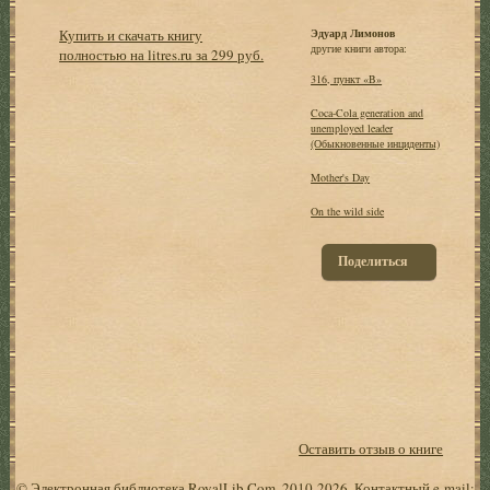
Купить и скачать книгу
Эдуард Лимонов
другие книги автора:
полностью на litres.ru за 299 руб.
316, пункт «B»
Coca-Cola generation and
unemployed leader
(Обыкновенные инциденты)
Mother's Day
On the wild side
Поделиться
Оставить отзыв о книге
© Электронная библиотека RoyalLib.Com, 2010-2026. Контактный e-mail: