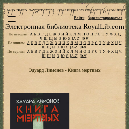
Войти
Зарегистрироваться
Электронная библиотека RoyalLib.com
По авторам:
А
Б
В
Г
Д
Е
Ж
З
И
Й
К
Л
М
Н
О
П
Р
С
Т
У
Ф
Х
Ц
Ч
Ш
Щ
Ы
Э
Ю
Я
[A-Z]
[0-9]
По книгам:
А
Б
В
Г
Д
Е
Ж
З
И
Й
К
Л
М
Н
О
П
Р
С
Т
У
Ф
Х
Ц
Ч
Ш
Щ
Ы
Э
Ю
Я
[A-Z]
[0-9]
По сериям:
А
Б
В
Г
Д
Е
Ж
З
И
Й
К
Л
М
Н
О
П
Р
С
Т
У
Ф
Х
Ц
Ч
Ш
Щ
Ы
Э
Ю
Я
[A-Z]
[0-9]
Эдуард Лимонов - Книга мертвых