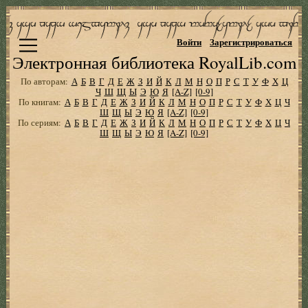
Войти
Зарегистрироваться
Электронная библиотека RoyalLib.com
По авторам:
А
Б
В
Г
Д
Е
Ж
З
И
Й
К
Л
М
Н
О
П
Р
С
Т
У
Ф
Х
Ц
Ч
Ш
Щ
Ы
Э
Ю
Я
[A-Z]
[0-9]
По книгам:
А
Б
В
Г
Д
Е
Ж
З
И
Й
К
Л
М
Н
О
П
Р
С
Т
У
Ф
Х
Ц
Ч
Ш
Щ
Ы
Э
Ю
Я
[A-Z]
[0-9]
По сериям:
А
Б
В
Г
Д
Е
Ж
З
И
Й
К
Л
М
Н
О
П
Р
С
Т
У
Ф
Х
Ц
Ч
Ш
Щ
Ы
Э
Ю
Я
[A-Z]
[0-9]