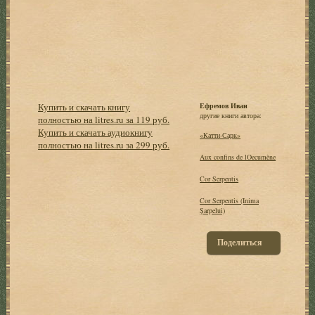
Купить и скачать книгу
Ефремов Иван
другие книги автора:
полностью на litres.ru за 119 руб.
Купить и скачать аудиокнигу
«Катти-Сарк»
полностью на litres.ru за 299 руб.
Aux confins de lOecumène
Cor Serpentis
Cor Serpentis (Inima
Şarpelui)
Поделиться