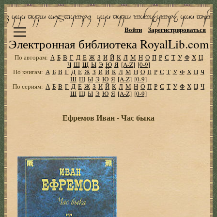
Войти
Зарегистрироваться
Электронная библиотека RoyalLib.com
По авторам:
А
Б
В
Г
Д
Е
Ж
З
И
Й
К
Л
М
Н
О
П
Р
С
Т
У
Ф
Х
Ц
Ч
Ш
Щ
Ы
Э
Ю
Я
[A-Z]
[0-9]
По книгам:
А
Б
В
Г
Д
Е
Ж
З
И
Й
К
Л
М
Н
О
П
Р
С
Т
У
Ф
Х
Ц
Ч
Ш
Щ
Ы
Э
Ю
Я
[A-Z]
[0-9]
По сериям:
А
Б
В
Г
Д
Е
Ж
З
И
Й
К
Л
М
Н
О
П
Р
С
Т
У
Ф
Х
Ц
Ч
Ш
Щ
Ы
Э
Ю
Я
[A-Z]
[0-9]
Ефремов Иван - Час быка