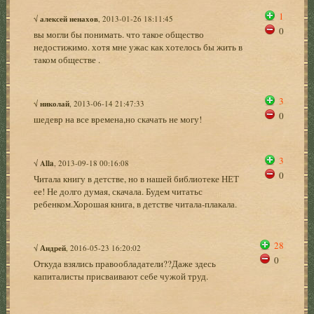
1
√
алексей ненахов
, 2013-01-26 18:11:45
0
вы могли бы понимать. что такое общество
недостижимо. хотя мне ужас как хотелось бы жить в
таком обществе .
3
√
николай
, 2013-06-14 21:47:33
0
шедевр на все времена,но скачать не могу!
3
√
Alla
, 2013-09-18 00:16:08
0
Читала книгу в детстве, но в нашей библиотеке НЕТ
ее! Не долго думая, скачала. Будем читатьс
ребенком.Хорошая книга, в детстве читала-плакала.
28
√
Андрей
, 2016-05-23 16:20:02
0
Откуда взялись правообладатели??Даже здесь
капиталисты присваивают себе чужой труд.