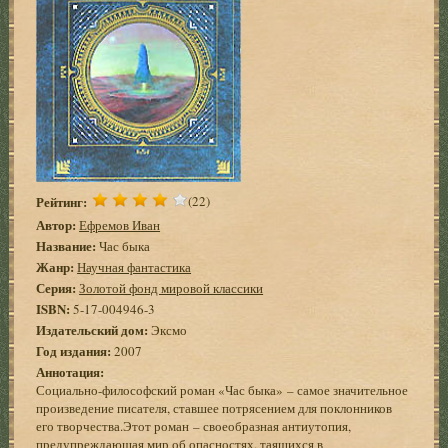
Рейтинг:
(22)
Автор:
Ефремов Иван
Название:
Час быка
Жанр:
Научная фантастика
Серия:
Золотой фонд мировой классики
ISBN:
5-17-004946-3
Издательский дом:
Эксмо
Год издания:
2007
Аннотация:
Социально-философский роман «Час быка» – самое значительное
произведение писателя, ставшее потрясением для поклонников
его творчества.Этот роман – своеобразная антиутопия,
предупреждающая мир об опасностях, таящихся в