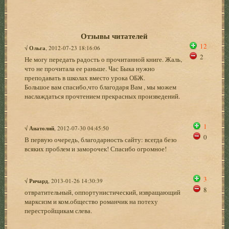
Отзывы читателей
12
√
Ольга
, 2012-07-23 18:16:06
2
Не могу передать радость о прочитанной книге. Жаль,
что не прочитала ее раньше. Час Быка нужно
преподавать в школах вместо урока ОБЖ.
Большое вам спасибо,что благодаря Вам , мы можем
наслаждаться прочтением прекрасных произведений.
1
√
Анатолий
, 2012-07-30 04:45:50
0
В первую очередь, благодарность сайту: всегда безо
всяких проблем и заморочек! Спасибо огромное!
3
√
Ричард
, 2013-01-26 14:30:39
8
отвратительный, оппортунистический, извращающий
марксизм и ком.общество романчик на потеху
перестройщикам слева.