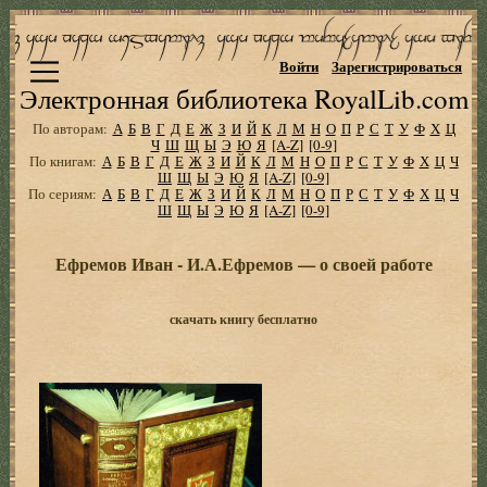
Войти
Зарегистрироваться
Электронная библиотека RoyalLib.com
По авторам:
А
Б
В
Г
Д
Е
Ж
З
И
Й
К
Л
М
Н
О
П
Р
С
Т
У
Ф
Х
Ц
Ч
Ш
Щ
Ы
Э
Ю
Я
[A-Z]
[0-9]
По книгам:
А
Б
В
Г
Д
Е
Ж
З
И
Й
К
Л
М
Н
О
П
Р
С
Т
У
Ф
Х
Ц
Ч
Ш
Щ
Ы
Э
Ю
Я
[A-Z]
[0-9]
По сериям:
А
Б
В
Г
Д
Е
Ж
З
И
Й
К
Л
М
Н
О
П
Р
С
Т
У
Ф
Х
Ц
Ч
Ш
Щ
Ы
Э
Ю
Я
[A-Z]
[0-9]
Ефремов Иван - И.А.Ефремов — о своей работе
скачать книгу бесплатно