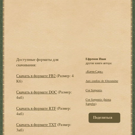
Доступные форматы для
Ефремов Иван
другие книги автора:
скачивания:
«Катти-Сарк»
Скачать в формате FB2
(Размер: 4
Кб)
Aux confins de lOecumène
Cor Serpentis
Скачать в формате DOC
(Размер:
4кб)
Cor Serpentis (Inima
Şarpelui)
Скачать в формате RTF
(Размер:
4кб)
Поделиться
Скачать в формате TXT
(Размер:
3кб)