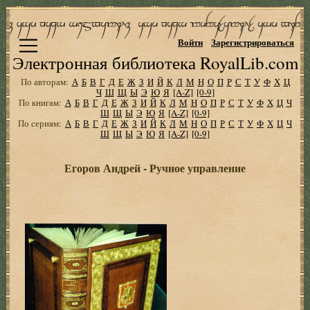
Войти
Зарегистрироваться
Электронная библиотека RoyalLib.com
По авторам:
А
Б
В
Г
Д
Е
Ж
З
И
Й
К
Л
М
Н
О
П
Р
С
Т
У
Ф
Х
Ц
Ч
Ш
Щ
Ы
Э
Ю
Я
[A-Z]
[0-9]
По книгам:
А
Б
В
Г
Д
Е
Ж
З
И
Й
К
Л
М
Н
О
П
Р
С
Т
У
Ф
Х
Ц
Ч
Ш
Щ
Ы
Э
Ю
Я
[A-Z]
[0-9]
По сериям:
А
Б
В
Г
Д
Е
Ж
З
И
Й
К
Л
М
Н
О
П
Р
С
Т
У
Ф
Х
Ц
Ч
Ш
Щ
Ы
Э
Ю
Я
[A-Z]
[0-9]
Егоров Андрей - Ручное управление