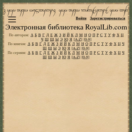
Войти
Зарегистрироваться
Электронная библиотека RoyalLib.com
По авторам:
А
Б
В
Г
Д
Е
Ж
З
И
Й
К
Л
М
Н
О
П
Р
С
Т
У
Ф
Х
Ц
Ч
Ш
Щ
Ы
Э
Ю
Я
[A-Z]
[0-9]
По книгам:
А
Б
В
Г
Д
Е
Ж
З
И
Й
К
Л
М
Н
О
П
Р
С
Т
У
Ф
Х
Ц
Ч
Ш
Щ
Ы
Э
Ю
Я
[A-Z]
[0-9]
По сериям:
А
Б
В
Г
Д
Е
Ж
З
И
Й
К
Л
М
Н
О
П
Р
С
Т
У
Ф
Х
Ц
Ч
Ш
Щ
Ы
Э
Ю
Я
[A-Z]
[0-9]