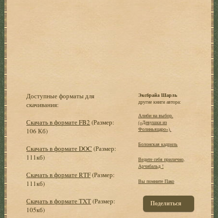
Доступные форматы для
Эксбрайа Шарль
другие книги автора:
скачивания:
Алиби на выбор.
Скачать в формате FB2
(Размер:
(«Девушки из
Фолиньяцаро»).
106 Кб)
Болонская кадриль
Скачать в формате DOC
(Размер:
111кб)
Ведите себя прилично,
Арчибальд !
Скачать в формате RTF
(Размер:
Вы помните Пако
111кб)
Скачать в формате TXT
(Размер:
Поделиться
105кб)