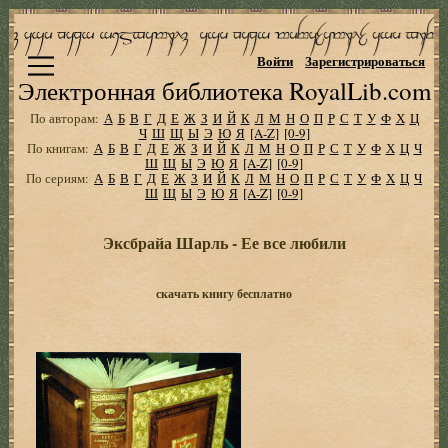
Войти
Зарегистрироваться
Электронная библиотека RoyalLib.com
По авторам:
А
Б
В
Г
Д
Е
Ж
З
И
Й
К
Л
М
Н
О
П
Р
С
Т
У
Ф
Х
Ц
Ч
Ш
Щ
Ы
Э
Ю
Я
[A-Z]
[0-9]
По книгам:
А
Б
В
Г
Д
Е
Ж
З
И
Й
К
Л
М
Н
О
П
Р
С
Т
У
Ф
Х
Ц
Ч
Ш
Щ
Ы
Э
Ю
Я
[A-Z]
[0-9]
По сериям:
А
Б
В
Г
Д
Е
Ж
З
И
Й
К
Л
М
Н
О
П
Р
С
Т
У
Ф
Х
Ц
Ч
Ш
Щ
Ы
Э
Ю
Я
[A-Z]
[0-9]
Эксбрайа Шарль - Ее все любили
скачать книгу бесплатно