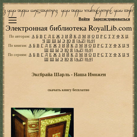
Войти
Зарегистрироваться
Электронная библиотека RoyalLib.com
По авторам:
А
Б
В
Г
Д
Е
Ж
З
И
Й
К
Л
М
Н
О
П
Р
С
Т
У
Ф
Х
Ц
Ч
Ш
Щ
Ы
Э
Ю
Я
[A-Z]
[0-9]
По книгам:
А
Б
В
Г
Д
Е
Ж
З
И
Й
К
Л
М
Н
О
П
Р
С
Т
У
Ф
Х
Ц
Ч
Ш
Щ
Ы
Э
Ю
Я
[A-Z]
[0-9]
По сериям:
А
Б
В
Г
Д
Е
Ж
З
И
Й
К
Л
М
Н
О
П
Р
С
Т
У
Ф
Х
Ц
Ч
Ш
Щ
Ы
Э
Ю
Я
[A-Z]
[0-9]
Эксбрайа Шарль - Наша Иможен
скачать книгу бесплатно