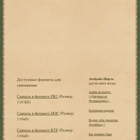
Доступные форматы для
Эксбрайа Шарль
другие книги автора:
скачивания:
Алиби на выбор.
Скачать в формате FB2
(Размер:
(«Девушки из
Фолиньяцаро»).
110 Кб)
Болонская кадриль
Скачать в формате DOC
(Размер:
116кб)
Ведите себя прилично,
Арчибальд !
Скачать в формате RTF
(Размер:
Вы помните Пако
116кб)