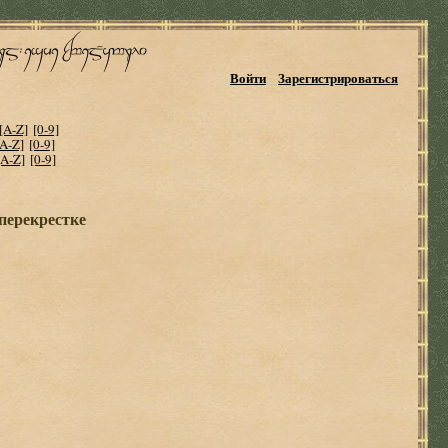
Войти
Зарегистрироваться
[A-Z]
[0-9]
[A-Z]
[0-9]
[A-Z]
[0-9]
перекрестке