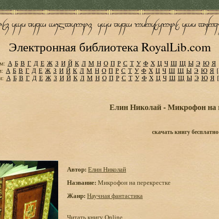
Электронная библиотека RoyalLib.com
м:
А
Б
В
Г
Д
Е
Ж
З
И
Й
К
Л
М
Н
О
П
Р
С
Т
У
Ф
Х
Ц
Ч
Ш
Щ
Ы
Э
Ю
Я
м:
А
Б
В
Г
Д
Е
Ж
З
И
Й
К
Л
М
Н
О
П
Р
С
Т
У
Ф
Х
Ц
Ч
Ш
Щ
Ы
Э
Ю
Я
м:
А
Б
В
Г
Д
Е
Ж
З
И
Й
К
Л
М
Н
О
П
Р
С
Т
У
Ф
Х
Ц
Ч
Ш
Щ
Ы
Э
Ю
Я
Елин Николай - Микрофон на 
скачать книгу бесплатно
Автор:
Елин Николай
Название:
Микрофон на перекрестке
Жанр:
Научная фантастика
Читать книгу Online