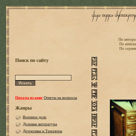
По автора
По книга
По серия
Поиск по сайту
Цитаты из книг
Ответы на вопросы
Жанры
Военное дело
Деловая литература
Детективы и Триллеры