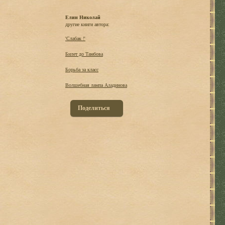
Елин Николай
другие книги автора:
'Слабак !'
Билет до Тамбова
Борьба за класс
Волшебная лампа Аладинова
Поделиться