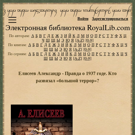
Войти
Зарегистрироваться
Электронная библиотека RoyalLib.com
По авторам:
А
Б
В
Г
Д
Е
Ж
З
И
Й
К
Л
М
Н
О
П
Р
С
Т
У
Ф
Х
Ц
Ч
Ш
Щ
Ы
Э
Ю
Я
[A-Z]
[0-9]
По книгам:
А
Б
В
Г
Д
Е
Ж
З
И
Й
К
Л
М
Н
О
П
Р
С
Т
У
Ф
Х
Ц
Ч
Ш
Щ
Ы
Э
Ю
Я
[A-Z]
[0-9]
По сериям:
А
Б
В
Г
Д
Е
Ж
З
И
Й
К
Л
М
Н
О
П
Р
С
Т
У
Ф
Х
Ц
Ч
Ш
Щ
Ы
Э
Ю
Я
[A-Z]
[0-9]
Елисеев Александр - Правда о 1937 годе. Кто
развязал «большой террор»?