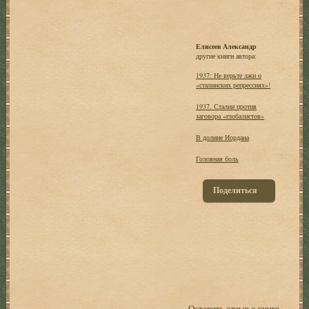
Елисеев Александр
другие книги автора:
1937: Не верьте лжи о
«сталинских репрессиях»!
1937. Сталин против
заговора «глобалистов»
В долине Иордана
Головная боль
Поделиться
Оставить отзыв о книге