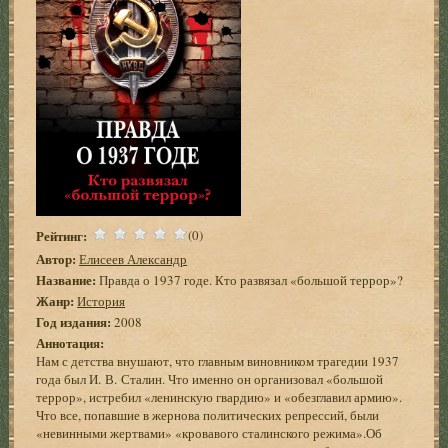
Рейтинг:
(0)
Автор:
Елисеев Александр
Название:
Правда о 1937 годе. Кто развязал «большой террор»?
Жанр:
История
Год издания:
2008
Аннотация:
Нам с детства внушают, что главным виновником трагедии 1937
года был И. В. Сталин. Что именно он организовал «большой
террор», истребил «ленинскую гвардию» и «обезглавил армию».
Что все, попавшие в жернова политических репрессий, были
«невинными жертвами» «кровавого сталинского режима».Об