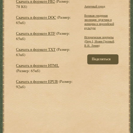
Скачать в формате FB2
(Размер:
78 Кб)
Античный город
Великая гендерная
Скачать в формате DOC
(Размер:
эволюция: мужчина и
65кб)
женщина в европейской
культуре
Скачать в формате RTF
(Размер:
Исторические портреты
65кб)
(Петр I, Иоанн Грозный,
В.И. Ленин)
Скачать в формате TXT
(Размер:
63кб)
Поделиться
Скачать в формате HTML
(Размер: 65кб)
Скачать в формате EPUB
(Размер:
92кб)