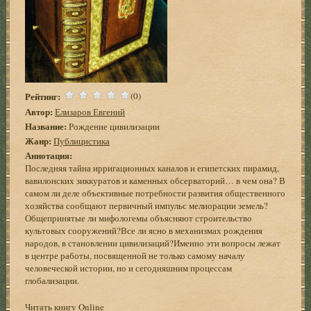
Рейтинг:
(0)
Автор:
Елизаров Евгений
Название:
Рождение цивилизации
Жанр:
Публицистика
Аннотация:
Последняя тайна ирригационных каналов и египетских пирамид,
вавилонских зиккуратов и каменных обсерваторий… в чем она? В
самом ли деле объективные потребности развития общественного
хозяйства сообщают первичный импульс мелиорации земель?
Общепринятые ли мифологемы объясняют строительство
культовых сооружений?Все ли ясно в механизмах рождения
народов, в становлении цивилизаций?Именно эти вопросы лежат
в центре работы, посвященной не только самому началу
человеческой истории, но и сегодняшним процессам
глобализации.
Читать книгу Online