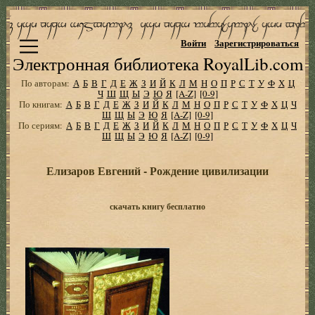
Войти
Зарегистрироваться
Электронная библиотека RoyalLib.com
По авторам:
А
Б
В
Г
Д
Е
Ж
З
И
Й
К
Л
М
Н
О
П
Р
С
Т
У
Ф
Х
Ц
Ч
Ш
Щ
Ы
Э
Ю
Я
[A-Z]
[0-9]
По книгам:
А
Б
В
Г
Д
Е
Ж
З
И
Й
К
Л
М
Н
О
П
Р
С
Т
У
Ф
Х
Ц
Ч
Ш
Щ
Ы
Э
Ю
Я
[A-Z]
[0-9]
По сериям:
А
Б
В
Г
Д
Е
Ж
З
И
Й
К
Л
М
Н
О
П
Р
С
Т
У
Ф
Х
Ц
Ч
Ш
Щ
Ы
Э
Ю
Я
[A-Z]
[0-9]
Елизаров Евгений - Рождение цивилизации
скачать книгу бесплатно