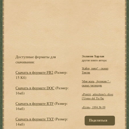
Доступные форматы для
Эллисон Харлан
другие книги автора:
скачивания:
'Кайся, паяц!' - сказал
Скачать в формате FB2
(Размер:
Тиктак
15 Кб)
'Мне жаль, Арлекин !' -
сказал часовщик
Скачать в формате DOC
(Размер:
16кб)
«Pentiti, arlecchino!» disse
l’Uomo del Tic-Tac
Скачать в формате RTF
(Размер:
«Если», 1994 № 09
16кб)
Скачать в формате TXT
(Размер:
Поделиться
14кб)