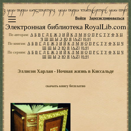
Войти
Зарегистрироваться
Электронная библиотека RoyalLib.com
По авторам:
А
Б
В
Г
Д
Е
Ж
З
И
Й
К
Л
М
Н
О
П
Р
С
Т
У
Ф
Х
Ц
Ч
Ш
Щ
Ы
Э
Ю
Я
[A-Z]
[0-9]
По книгам:
А
Б
В
Г
Д
Е
Ж
З
И
Й
К
Л
М
Н
О
П
Р
С
Т
У
Ф
Х
Ц
Ч
Ш
Щ
Ы
Э
Ю
Я
[A-Z]
[0-9]
По сериям:
А
Б
В
Г
Д
Е
Ж
З
И
Й
К
Л
М
Н
О
П
Р
С
Т
У
Ф
Х
Ц
Ч
Ш
Щ
Ы
Э
Ю
Я
[A-Z]
[0-9]
Эллисон Харлан - Ночная жизнь в Киссальде
скачать книгу бесплатно