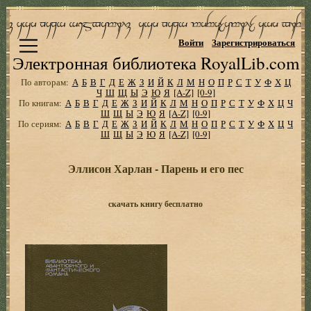
Войти
Зарегистрироваться
Электронная библиотека RoyalLib.com
По авторам:
А
Б
В
Г
Д
Е
Ж
З
И
Й
К
Л
М
Н
О
П
Р
С
Т
У
Ф
Х
Ц
Ч
Ш
Щ
Ы
Э
Ю
Я
[A-Z]
[0-9]
По книгам:
А
Б
В
Г
Д
Е
Ж
З
И
Й
К
Л
М
Н
О
П
Р
С
Т
У
Ф
Х
Ц
Ч
Ш
Щ
Ы
Э
Ю
Я
[A-Z]
[0-9]
По сериям:
А
Б
В
Г
Д
Е
Ж
З
И
Й
К
Л
М
Н
О
П
Р
С
Т
У
Ф
Х
Ц
Ч
Ш
Щ
Ы
Э
Ю
Я
[A-Z]
[0-9]
Эллисон Харлан - Парень и его пес
скачать книгу бесплатно