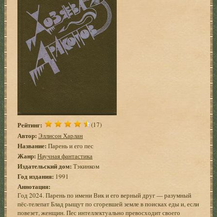
Рейтинг:
(17)
Автор:
Эллисон Харлан
Название:
Парень и его пес
Жанр:
Научная фантастика
Издательский дом:
Тэкинком
Год издания:
1991
Аннотация:
Год 2024. Парень по имени Вик и его верный друг — разумный
пёс-телепат Блад рыщут по сгоревшей земле в поисках еды и, если
повезет, женщин. Пес интеллектуально превосходит своего