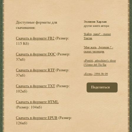
Доступные форматы для
Эллисон Харлан
другие книги автора:
скачивания:
'Кайся, паяц!' - сказал
Скачать в формате FB2
(Размер:
Тиктак
115 Кб)
'Мне жаль, Арлекин !' -
сказал часовщик
Скачать в формате DOC
(Размер:
37кб)
«Pentiti, arlecchino!» disse
l’Uomo del Tic-Tac
Скачать в формате RTF
(Размер:
«Если», 1994 № 09
37кб)
Скачать в формате TXT
(Размер:
Поделиться
102кб)
Скачать в формате HTML
(Размер: 104кб)
Скачать в формате EPUB
(Размер:
126кб)