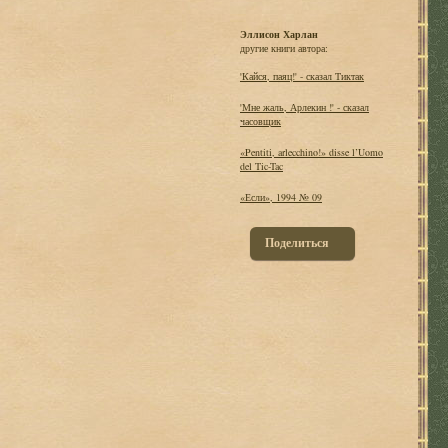
Эллисон Харлан
другие книги автора:
'Кайся, паяц!' - сказал Тиктак
'Мне жаль, Арлекин !' - сказал
часовщик
«Pentiti, arlecchino!» disse l’Uomo
del Tic-Tac
«Если», 1994 № 09
Поделиться