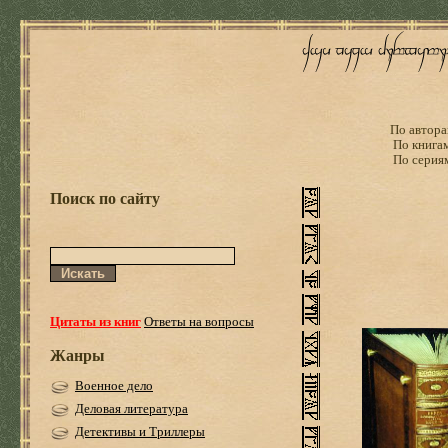
По автора
По книга
По серия
Поиск по сайту
Цитаты из книг
Ответы на вопросы
Жанры
Военное дело
Деловая литература
Детективы и Триллеры