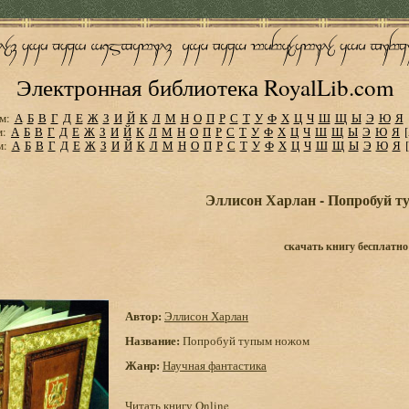
Электронная библиотека RoyalLib.com
м:
А
Б
В
Г
Д
Е
Ж
З
И
Й
К
Л
М
Н
О
П
Р
С
Т
У
Ф
Х
Ц
Ч
Ш
Щ
Ы
Э
Ю
Я
м:
А
Б
В
Г
Д
Е
Ж
З
И
Й
К
Л
М
Н
О
П
Р
С
Т
У
Ф
Х
Ц
Ч
Ш
Щ
Ы
Э
Ю
Я
м:
А
Б
В
Г
Д
Е
Ж
З
И
Й
К
Л
М
Н
О
П
Р
С
Т
У
Ф
Х
Ц
Ч
Ш
Щ
Ы
Э
Ю
Я
Эллисон Харлан - Попробуй 
скачать книгу бесплатно
Автор:
Эллисон Харлан
Название:
Попробуй тупым ножом
Жанр:
Научная фантастика
Читать книгу Online