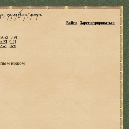
Войти
Зарегистрироваться
[A-Z]
[0-9]
[A-Z]
[0-9]
[A-Z]
[0-9]
тупым ножом