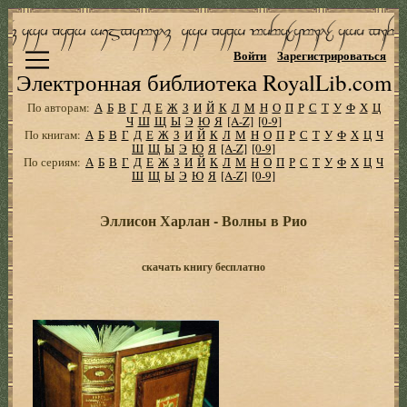
Войти
Зарегистрироваться
Электронная библиотека RoyalLib.com
По авторам:
А
Б
В
Г
Д
Е
Ж
З
И
Й
К
Л
М
Н
О
П
Р
С
Т
У
Ф
Х
Ц
Ч
Ш
Щ
Ы
Э
Ю
Я
[A-Z]
[0-9]
По книгам:
А
Б
В
Г
Д
Е
Ж
З
И
Й
К
Л
М
Н
О
П
Р
С
Т
У
Ф
Х
Ц
Ч
Ш
Щ
Ы
Э
Ю
Я
[A-Z]
[0-9]
По сериям:
А
Б
В
Г
Д
Е
Ж
З
И
Й
К
Л
М
Н
О
П
Р
С
Т
У
Ф
Х
Ц
Ч
Ш
Щ
Ы
Э
Ю
Я
[A-Z]
[0-9]
Эллисон Харлан - Волны в Рио
скачать книгу бесплатно