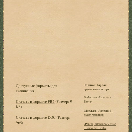
Доступные форматы для
Эллисон Харлан
другие книги автора:
скачивания:
'Кайся, паяц!' - сказал
Скачать в формате FB2
(Размер: 9
Тиктак
Кб)
'Мне жаль, Арлекин !' -
сказал часовщик
Скачать в формате DOC
(Размер:
9кб)
«Pentiti, arlecchino!» disse
l’Uomo del Tic-Tac