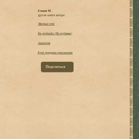
Емцев М.
другие книги автора:
'Желтые очи'
De profundis (Из глубины)
Аналогия
Бунт тридцати триллионов
Поделиться