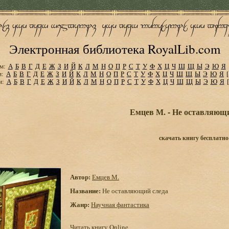
Электронная библиотека RoyalLib.com
м:
А
Б
В
Г
Д
Е
Ж
З
И
Й
К
Л
М
Н
О
П
Р
С
Т
У
Ф
Х
Ц
Ч
Ш
Щ
Ы
Э
Ю
Я
м:
А
Б
В
Г
Д
Е
Ж
З
И
Й
К
Л
М
Н
О
П
Р
С
Т
У
Ф
Х
Ц
Ч
Ш
Щ
Ы
Э
Ю
Я
м:
А
Б
В
Г
Д
Е
Ж
З
И
Й
К
Л
М
Н
О
П
Р
С
Т
У
Ф
Х
Ц
Ч
Ш
Щ
Ы
Э
Ю
Я
Емцев М. - Не оставляющи
скачать книгу бесплатно
Автор:
Емцев М.
Название:
Не оставляющий следа
Жанр:
Научная фантастика
Читать книгу Online