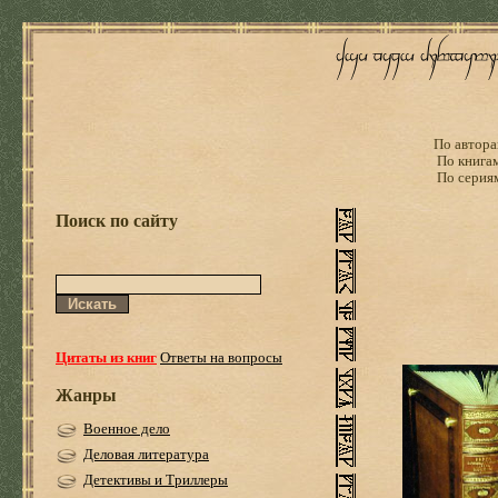
По автора
По книга
По серия
Поиск по сайту
Цитаты из книг
Ответы на вопросы
Жанры
Военное дело
Деловая литература
Детективы и Триллеры