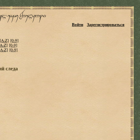
Войти
Зарегистрироваться
[A-Z]
[0-9]
[A-Z]
[0-9]
[A-Z]
[0-9]
й следа