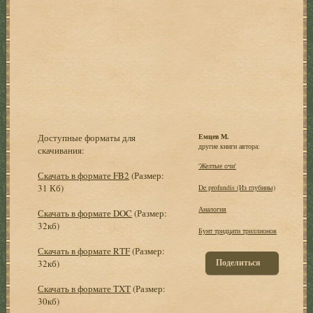
Доступные форматы для
Емцев М.
другие книги автора:
скачивания:
'Желтые очи'
Скачать в формате FB2
(Размер:
31 Кб)
De profundis (Из глубины)
Аналогия
Скачать в формате DOC
(Размер:
32кб)
Бунт тридцати триллионов
Скачать в формате RTF
(Размер:
Поделиться
32кб)
Скачать в формате TXT
(Размер:
30кб)