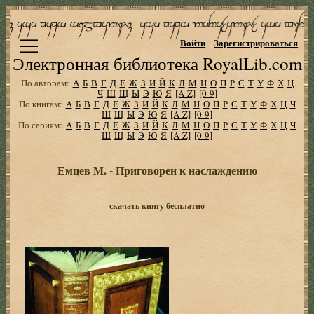
Войти
Зарегистрироваться
Электронная библиотека RoyalLib.com
По авторам:
А
Б
В
Г
Д
Е
Ж
З
И
Й
К
Л
М
Н
О
П
Р
С
Т
У
Ф
Х
Ц
Ч
Ш
Щ
Ы
Э
Ю
Я
[A-Z]
[0-9]
По книгам:
А
Б
В
Г
Д
Е
Ж
З
И
Й
К
Л
М
Н
О
П
Р
С
Т
У
Ф
Х
Ц
Ч
Ш
Щ
Ы
Э
Ю
Я
[A-Z]
[0-9]
По сериям:
А
Б
В
Г
Д
Е
Ж
З
И
Й
К
Л
М
Н
О
П
Р
С
Т
У
Ф
Х
Ц
Ч
Ш
Щ
Ы
Э
Ю
Я
[A-Z]
[0-9]
Емцев М. - Приговорен к наслаждению
скачать книгу бесплатно