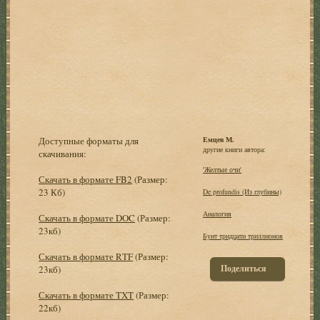
Доступные форматы для
Емцев М.
другие книги автора:
скачивания:
'Желтые очи'
Скачать в формате FB2
(Размер:
23 Кб)
De profundis (Из глубины)
Аналогия
Скачать в формате DOC
(Размер:
23кб)
Бунт тридцати триллионов
Скачать в формате RTF
(Размер:
Поделиться
23кб)
Скачать в формате TXT
(Размер:
22кб)