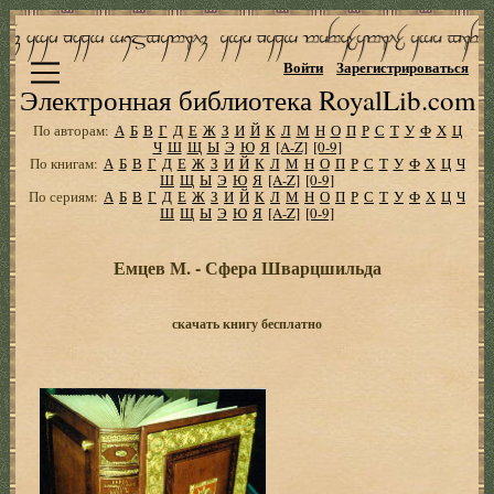
Войти
Зарегистрироваться
Электронная библиотека RoyalLib.com
По авторам:
А
Б
В
Г
Д
Е
Ж
З
И
Й
К
Л
М
Н
О
П
Р
С
Т
У
Ф
Х
Ц
Ч
Ш
Щ
Ы
Э
Ю
Я
[A-Z]
[0-9]
По книгам:
А
Б
В
Г
Д
Е
Ж
З
И
Й
К
Л
М
Н
О
П
Р
С
Т
У
Ф
Х
Ц
Ч
Ш
Щ
Ы
Э
Ю
Я
[A-Z]
[0-9]
По сериям:
А
Б
В
Г
Д
Е
Ж
З
И
Й
К
Л
М
Н
О
П
Р
С
Т
У
Ф
Х
Ц
Ч
Ш
Щ
Ы
Э
Ю
Я
[A-Z]
[0-9]
Емцев М. - Сфера Шварцшильда
скачать книгу бесплатно