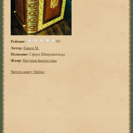
Рейтинг:
(0)
Автор:
Емцев М.
Название:
Сфера Шварцшильда
Жанр:
Научная фантастика
Читать книгу Online