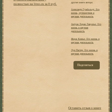
другие книги автора:
полностью на litres.ru за 0 руб.
Александр Гумбольдт. Его
жизнь, путешествия и
научная деятельность
Антуан Лоран Лавуазье. Его
жизнь и научная
деятельность
Жорж Кювье. Его жизнь и
научная деятельность
Луи Пастер. Его жизнь и
научная деятельность
Поделиться
Оставить отзыв о книге