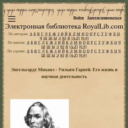
Войти
Зарегистрироваться
Электронная библиотека RoyalLib.com
По авторам:
А
Б
В
Г
Д
Е
Ж
З
И
Й
К
Л
М
Н
О
П
Р
С
Т
У
Ф
Х
Ц
Ч
Ш
Щ
Ы
Э
Ю
Я
[A-Z]
[0-9]
По книгам:
А
Б
В
Г
Д
Е
Ж
З
И
Й
К
Л
М
Н
О
П
Р
С
Т
У
Ф
Х
Ц
Ч
Ш
Щ
Ы
Э
Ю
Я
[A-Z]
[0-9]
По сериям:
А
Б
В
Г
Д
Е
Ж
З
И
Й
К
Л
М
Н
О
П
Р
С
Т
У
Ф
Х
Ц
Ч
Ш
Щ
Ы
Э
Ю
Я
[A-Z]
[0-9]
Энгельгардт Михаил - Уильям Гарвей. Его жизнь и
научная деятельность