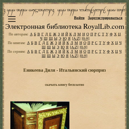
Войти
Зарегистрироваться
Электронная библиотека RoyalLib.com
По авторам:
А
Б
В
Г
Д
Е
Ж
З
И
Й
К
Л
М
Н
О
П
Р
С
Т
У
Ф
Х
Ц
Ч
Ш
Щ
Ы
Э
Ю
Я
[A-Z]
[0-9]
По книгам:
А
Б
В
Г
Д
Е
Ж
З
И
Й
К
Л
М
Н
О
П
Р
С
Т
У
Ф
Х
Ц
Ч
Ш
Щ
Ы
Э
Ю
Я
[A-Z]
[0-9]
По сериям:
А
Б
В
Г
Д
Е
Ж
З
И
Й
К
Л
М
Н
О
П
Р
С
Т
У
Ф
Х
Ц
Ч
Ш
Щ
Ы
Э
Ю
Я
[A-Z]
[0-9]
Еникеева Диля - Итальянский сюрприз
скачать книгу бесплатно