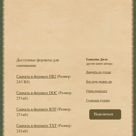
Доступные форматы для
Еникеева Диля
другие книги автора:
скачивания:
Вендетта по русски
Скачать в формате FB2
(Размер:
243 Кб)
Все леди делают это
Грехи прошлого
Скачать в формате DOC
(Размер:
251кб)
Гусарская рулетка
Скачать в формате RTF
(Размер:
Поделиться
251кб)
Скачать в формате TXT
(Размер:
241кб)