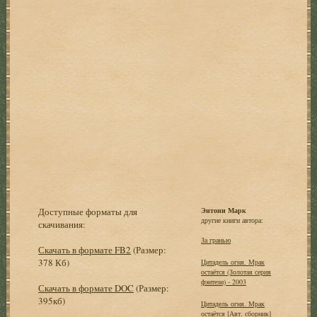
Доступные форматы для
Энтони Марк
другие книги автора:
скачивания:
За гранью
Скачать в формате FB2
(Размер:
378 Кб)
Цитадель огня. Мрак
остаётся (Золотая серия
фэнтези) - 2003
Скачать в формате DOC
(Размер:
395кб)
Цитадель огня. Мрак
остаётся [Авт. сборник]