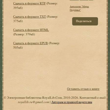
Скачать в формате RTF
(Размер:
Антология "Миры
395кб)
Подземья"
Скачать в формате TXT
(Размер:
375кб)
Поделиться
Скачать в формате HTML
(Размер: 379кб)
Скачать в формате EPUB
(Размер:
505кб)
Оставить отзыв о книге
© Электронная библиотека RoyalLib.Com, 2010-2026. Контактный e-mail:
royallib.ru@gmail.com
|
Авторам и правообладателям