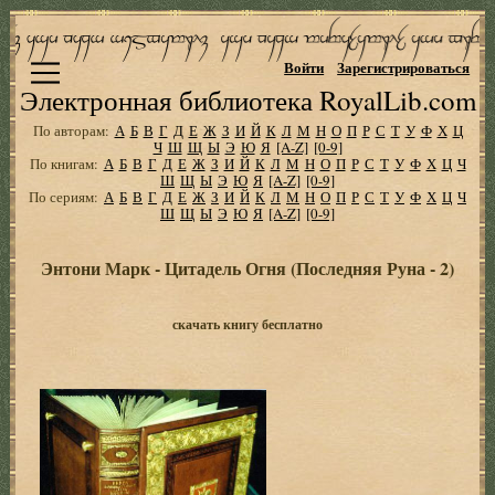
Войти
Зарегистрироваться
Электронная библиотека RoyalLib.com
По авторам:
А
Б
В
Г
Д
Е
Ж
З
И
Й
К
Л
М
Н
О
П
Р
С
Т
У
Ф
Х
Ц
Ч
Ш
Щ
Ы
Э
Ю
Я
[A-Z]
[0-9]
По книгам:
А
Б
В
Г
Д
Е
Ж
З
И
Й
К
Л
М
Н
О
П
Р
С
Т
У
Ф
Х
Ц
Ч
Ш
Щ
Ы
Э
Ю
Я
[A-Z]
[0-9]
По сериям:
А
Б
В
Г
Д
Е
Ж
З
И
Й
К
Л
М
Н
О
П
Р
С
Т
У
Ф
Х
Ц
Ч
Ш
Щ
Ы
Э
Ю
Я
[A-Z]
[0-9]
Энтони Марк - Цитадель Огня (Последняя Руна - 2)
скачать книгу бесплатно