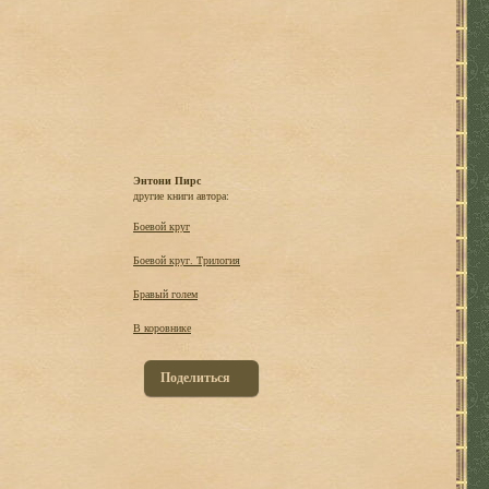
Энтони Пирс
другие книги автора:
Боевой круг
Боевой круг. Трилогия
Бравый голем
В коровнике
Поделиться