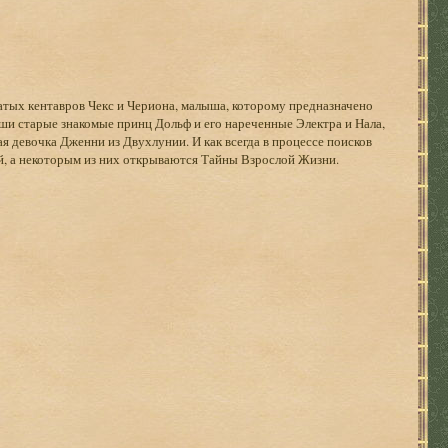
атых кентавров Чекс и Чериона, малыша, которому предназначено
и старые знакомые принц Дольф и его нареченные Электра и Нала,
я девочка Дженни из Двухлунии. И как всегда в процессе поисков
й, а некоторым из них открываются Тайны Взрослой Жизни.