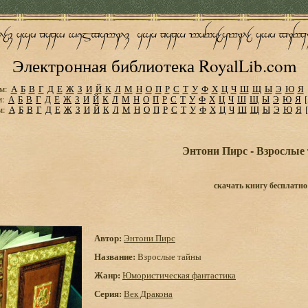
Электронная библиотека RoyalLib.com
м:
А
Б
В
Г
Д
Е
Ж
З
И
Й
К
Л
М
Н
О
П
Р
С
Т
У
Ф
Х
Ц
Ч
Ш
Щ
Ы
Э
Ю
Я
м:
А
Б
В
Г
Д
Е
Ж
З
И
Й
К
Л
М
Н
О
П
Р
С
Т
У
Ф
Х
Ц
Ч
Ш
Щ
Ы
Э
Ю
Я
м:
А
Б
В
Г
Д
Е
Ж
З
И
Й
К
Л
М
Н
О
П
Р
С
Т
У
Ф
Х
Ц
Ч
Ш
Щ
Ы
Э
Ю
Я
Энтони Пирс - Взрослые
скачать книгу бесплатно
Автор:
Энтони Пирс
Название:
Взрослые тайны
Жанр:
Юмористическая фантастика
Серия:
Век Дракона