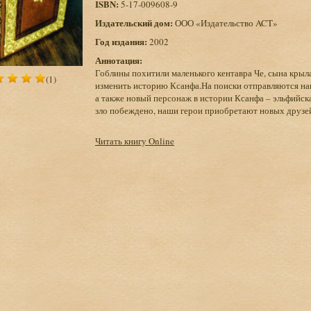
ISBN:
5-17-009608-9
Издательский дом:
ООО «Издательство ACT»
Год издания:
2002
Аннотация:
Гоблины похитили маленького кентавра Че, сына крыл
(1)
изменить историю Ксанфа.На поиски отправляются наш
а также новый персонаж в истории Ксанфа – эльфийска
зло побеждено, наши герои приобретают новых друзе
Читать книгу Online