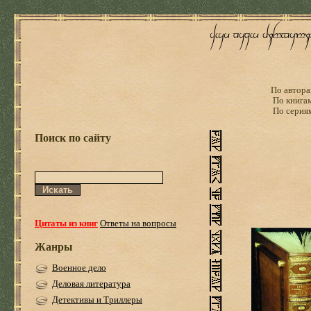
По автора
По книга
По серия
Поиск по сайту
Цитаты из книг
Ответы на вопросы
Жанры
Военное дело
Деловая литература
Детективы и Триллеры