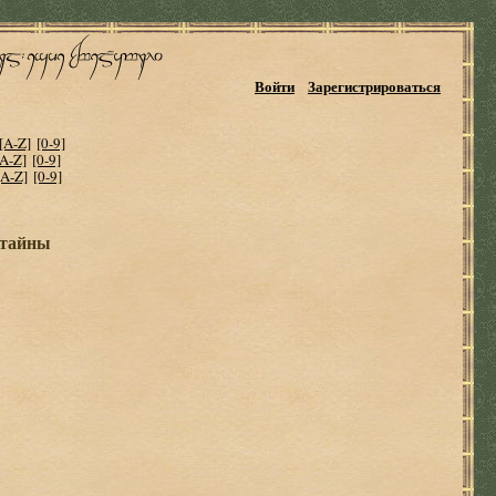
Войти
Зарегистрироваться
[A-Z]
[0-9]
[A-Z]
[0-9]
[A-Z]
[0-9]
 тайны