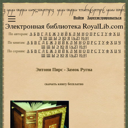
Войти
Зарегистрироваться
Электронная библиотека RoyalLib.com
По авторам:
А
Б
В
Г
Д
Е
Ж
З
И
Й
К
Л
М
Н
О
П
Р
С
Т
У
Ф
Х
Ц
Ч
Ш
Щ
Ы
Э
Ю
Я
[A-Z]
[0-9]
По книгам:
А
Б
В
Г
Д
Е
Ж
З
И
Й
К
Л
М
Н
О
П
Р
С
Т
У
Ф
Х
Ц
Ч
Ш
Щ
Ы
Э
Ю
Я
[A-Z]
[0-9]
По сериям:
А
Б
В
Г
Д
Е
Ж
З
И
Й
К
Л
М
Н
О
П
Р
С
Т
У
Ф
Х
Ц
Ч
Ш
Щ
Ы
Э
Ю
Я
[A-Z]
[0-9]
Энтони Пирс - Замок Ругна
скачать книгу бесплатно