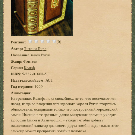
Рейтинг:
(0)
Автор:
Энтони Пирс
Название:
Замок Ругна
Жанр:
Фэнтези
Серия:
Ксанф
ISBN:
5-237-01668-5
Издательский дом:
АСТ
Год издания:
1999
Аннотация:
На границах Ксанфа пока спокойно... не то, что восемьсот лет
назад, когда во владения легендарного короля Ругна вторглись
обыкновены, осадившие только что построенный королевский
замок. Именно в те грозные, давно минувшие времена уходит
Дор, сын Бинка и Хамелеоши, – уходит чтобы добыть
оживляющий эликсир для своего друга-зомби: ведь только этот
эликсир может превратить зомби в человека.