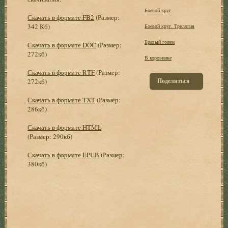
Боевой круг
Скачать в формате FB2
(Размер:
342 Кб)
Боевой круг. Трилогия
Бравый голем
Скачать в формате DOC
(Размер:
272кб)
В коровнике
Скачать в формате RTF
(Размер:
Поделиться
272кб)
Скачать в формате TXT
(Размер:
286кб)
Скачать в формате HTML
(Размер: 290кб)
Скачать в формате EPUB
(Размер:
380кб)