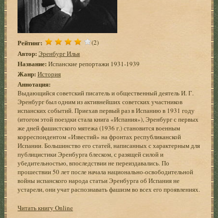
Рейтинг:
(2)
Автор:
Эренбург Илья
Название:
Испанские репортажи 1931-1939
Жанр:
История
Аннотация:
Выдающийся советский писатель и общественный деятель И. Г.
Эренбург был одним из активнейших советских участников
испанских событий. Приехав первый раз в Испанию в 1931 году
(итогом этой поездки стала книга «Испания»), Эренбург с первых
же дней фашистского мятежа (1936 г.) становится военным
корреспондентом «Известий» на фронтах республиканской
Испании. Большинство его статей, написанных с характерным для
публицистики Эренбурга блеском, с разящей силой и
убедительностью, впоследствии не переиздавались. По
прошествии 50 лет после начала национально-освободительной
войны испанского народа статьи Эренбурга об Испания не
устарели, они учат распознавать фашизм во всех его проявлениях.
Читать книгу Online