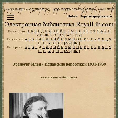
Войти
Зарегистрироваться
Электронная библиотека RoyalLib.com
По авторам:
А
Б
В
Г
Д
Е
Ж
З
И
Й
К
Л
М
Н
О
П
Р
С
Т
У
Ф
Х
Ц
Ч
Ш
Щ
Ы
Э
Ю
Я
[A-Z]
[0-9]
По книгам:
А
Б
В
Г
Д
Е
Ж
З
И
Й
К
Л
М
Н
О
П
Р
С
Т
У
Ф
Х
Ц
Ч
Ш
Щ
Ы
Э
Ю
Я
[A-Z]
[0-9]
По сериям:
А
Б
В
Г
Д
Е
Ж
З
И
Й
К
Л
М
Н
О
П
Р
С
Т
У
Ф
Х
Ц
Ч
Ш
Щ
Ы
Э
Ю
Я
[A-Z]
[0-9]
Эренбург Илья - Испанские репортажи 1931-1939
скачать книгу бесплатно