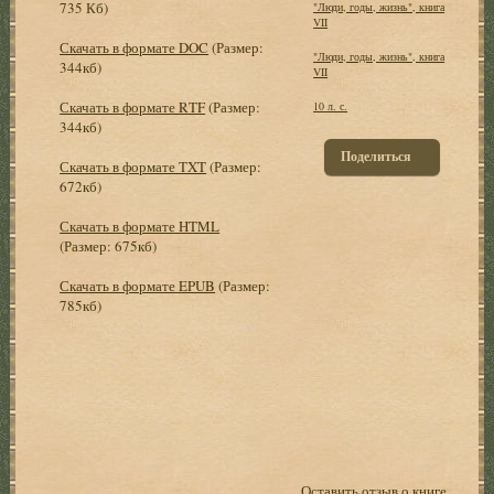
735 Кб)
"Люди, годы, жизнь", книга
VII
Скачать в формате DOC
(Размер:
"Люди, годы, жизнь", книга
344кб)
VII
Скачать в формате RTF
(Размер:
10 л. с.
344кб)
Поделиться
Скачать в формате TXT
(Размер:
672кб)
Скачать в формате HTML
(Размер: 675кб)
Скачать в формате EPUB
(Размер:
785кб)
Оставить отзыв о книге