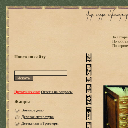
По автора
По книга
По серия
Поиск по сайту
Цитаты из книг
Ответы на вопросы
Жанры
Военное дело
Деловая литература
Детективы и Триллеры