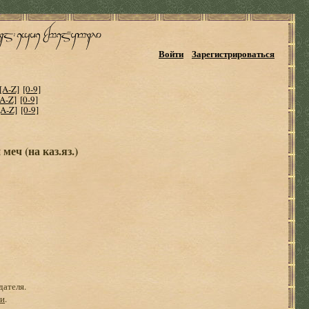
Войти
Зарегистрироваться
[A-Z]
[0-9]
[A-Z]
[0-9]
[A-Z]
[0-9]
еч (на каз.яз.)
дателя.
ги
.