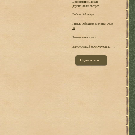
Есенберлин Ильяс
другие книги автора:
Гибель Айдахара
Гибель Айдахара (Золотая Орда -
3)
Заговоренный меч
Заговоренный меч (Кочевники - 1)
Поделиться