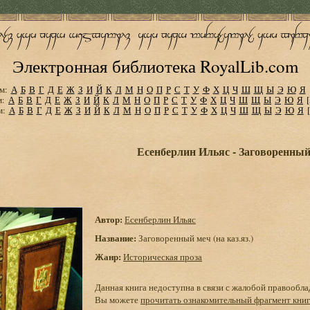
Электронная библиотека RoyalLib.com
м:
А
Б
В
Г
Д
Е
Ж
З
И
Й
К
Л
М
Н
О
П
Р
С
Т
У
Ф
Х
Ц
Ч
Ш
Щ
Ы
Э
Ю
Я
м:
А
Б
В
Г
Д
Е
Ж
З
И
Й
К
Л
М
Н
О
П
Р
С
Т
У
Ф
Х
Ц
Ч
Ш
Щ
Ы
Э
Ю
Я
м:
А
Б
В
Г
Д
Е
Ж
З
И
Й
К
Л
М
Н
О
П
Р
С
Т
У
Ф
Х
Ц
Ч
Ш
Щ
Ы
Э
Ю
Я
Есенберлин Ильяс - Заговоренный м
Автор:
Есенберлин Ильяс
Название:
Заговоренный меч (на каз.яз.)
Жанр:
Историческая проза
Данная книга недоступна в связи с жалобой правообла
Вы можете
прочитать ознакомительный фрагмент кни