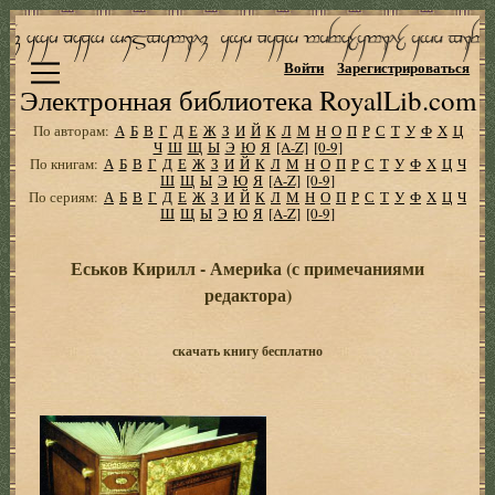
Войти
Зарегистрироваться
Электронная библиотека RoyalLib.com
По авторам:
А
Б
В
Г
Д
Е
Ж
З
И
Й
К
Л
М
Н
О
П
Р
С
Т
У
Ф
Х
Ц
Ч
Ш
Щ
Ы
Э
Ю
Я
[A-Z]
[0-9]
По книгам:
А
Б
В
Г
Д
Е
Ж
З
И
Й
К
Л
М
Н
О
П
Р
С
Т
У
Ф
Х
Ц
Ч
Ш
Щ
Ы
Э
Ю
Я
[A-Z]
[0-9]
По сериям:
А
Б
В
Г
Д
Е
Ж
З
И
Й
К
Л
М
Н
О
П
Р
С
Т
У
Ф
Х
Ц
Ч
Ш
Щ
Ы
Э
Ю
Я
[A-Z]
[0-9]
Еськов Кирилл - Америkа (с примечаниями
редактора)
скачать книгу бесплатно