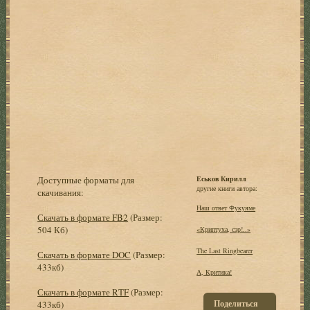
Доступные форматы для
Еськов Кирилл
другие книги автора:
скачивания:
Наш ответ Фукуяме
Скачать в формате FB2
(Размер:
504 Кб)
«Криптуха, сэр!..»
The Last Ringbearer
Скачать в формате DOC
(Размер:
433кб)
А, Критика!
Скачать в формате RTF
(Размер:
Поделиться
433кб)