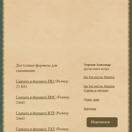
Доступные форматы для
Этерман Александр
другие книги автора:
скачивания:
Der Tod und das Mädchen
Скачать в формате FB2
(Размер:
23 Кб)
Der Tod und das Mädchen
(Смерть и девушка)
Скачать в формате DOC
(Размер:
Драма, жанр
24кб)
Мандарин
Скачать в формате RTF
(Размер:
24кб)
Поделиться
Скачать в формате TXT
(Размер: