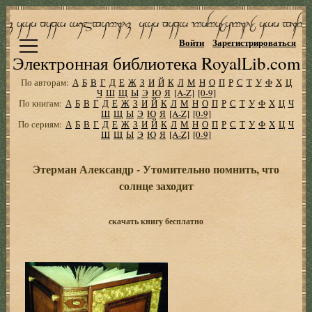
Войти
Зарегистрироваться
Электронная библиотека RoyalLib.com
По авторам:
А
Б
В
Г
Д
Е
Ж
З
И
Й
К
Л
М
Н
О
П
Р
С
Т
У
Ф
Х
Ц
Ч
Ш
Щ
Ы
Э
Ю
Я
[A-Z]
[0-9]
По книгам:
А
Б
В
Г
Д
Е
Ж
З
И
Й
К
Л
М
Н
О
П
Р
С
Т
У
Ф
Х
Ц
Ч
Ш
Щ
Ы
Э
Ю
Я
[A-Z]
[0-9]
По сериям:
А
Б
В
Г
Д
Е
Ж
З
И
Й
К
Л
М
Н
О
П
Р
С
Т
У
Ф
Х
Ц
Ч
Ш
Щ
Ы
Э
Ю
Я
[A-Z]
[0-9]
Этерман Александр - Утомительно помнить, что
солнце заходит
скачать книгу бесплатно