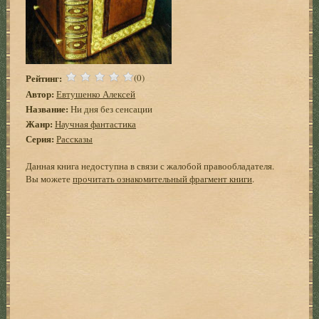
Рейтинг:
(0)
Автор:
Евтушенко Алексей
Название:
Ни дня без сенсации
Жанр:
Научная фантастика
Серия:
Рассказы
Данная книга недоступна в связи с жалобой правообладателя.
Вы можете
прочитать ознакомительный фрагмент книги
.