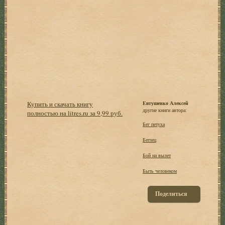
Купить и скачать книгу
Евтушенко Алексей
другие книги автора:
полностью на litres.ru за 9,99 руб.
Бег петуха
Беглец
Бой на вылет
Быть человеком
Поделиться