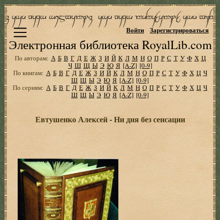
Войти
Зарегистрироваться
Электронная библиотека RoyalLib.com
По авторам:
А
Б
В
Г
Д
Е
Ж
З
И
Й
К
Л
М
Н
О
П
Р
С
Т
У
Ф
Х
Ц
Ч
Ш
Щ
Ы
Э
Ю
Я
[A-Z]
[0-9]
По книгам:
А
Б
В
Г
Д
Е
Ж
З
И
Й
К
Л
М
Н
О
П
Р
С
Т
У
Ф
Х
Ц
Ч
Ш
Щ
Ы
Э
Ю
Я
[A-Z]
[0-9]
По сериям:
А
Б
В
Г
Д
Е
Ж
З
И
Й
К
Л
М
Н
О
П
Р
С
Т
У
Ф
Х
Ц
Ч
Ш
Щ
Ы
Э
Ю
Я
[A-Z]
[0-9]
Евтушенко Алексей - Ни дня без сенсации