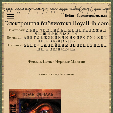
Войти
Зарегистрироваться
Электронная библиотека RoyalLib.com
По авторам:
А
Б
В
Г
Д
Е
Ж
З
И
Й
К
Л
М
Н
О
П
Р
С
Т
У
Ф
Х
Ц
Ч
Ш
Щ
Ы
Э
Ю
Я
[A-Z]
[0-9]
По книгам:
А
Б
В
Г
Д
Е
Ж
З
И
Й
К
Л
М
Н
О
П
Р
С
Т
У
Ф
Х
Ц
Ч
Ш
Щ
Ы
Э
Ю
Я
[A-Z]
[0-9]
По сериям:
А
Б
В
Г
Д
Е
Ж
З
И
Й
К
Л
М
Н
О
П
Р
С
Т
У
Ф
Х
Ц
Ч
Ш
Щ
Ы
Э
Ю
Я
[A-Z]
[0-9]
Феваль Поль - Черные Мантии
скачать книгу бесплатно