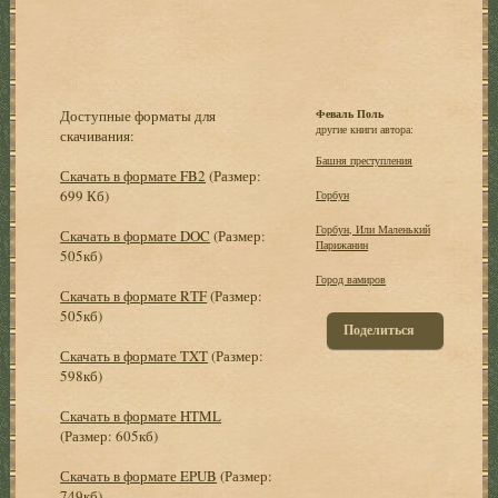
Доступные форматы для
Феваль Поль
другие книги автора:
скачивания:
Башня преступления
Скачать в формате FB2
(Размер:
699 Кб)
Горбун
Горбун, Или Маленький
Скачать в формате DOC
(Размер:
Парижанин
505кб)
Город вамиров
Скачать в формате RTF
(Размер:
505кб)
Поделиться
Скачать в формате TXT
(Размер:
598кб)
Скачать в формате HTML
(Размер: 605кб)
Скачать в формате EPUB
(Размер:
749кб)