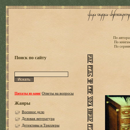
По автора
По книга
По серия
Поиск по сайту
Цитаты из книг
Ответы на вопросы
Жанры
Военное дело
Деловая литература
Детективы и Триллеры