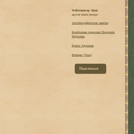
Фейхтвангер Лион
другие книги автора:
Автобиографические заметки
Безобразная герцогиня Маргарита
Маульташ
Братья Лаутензак
Венеция (Техас)
Поделиться