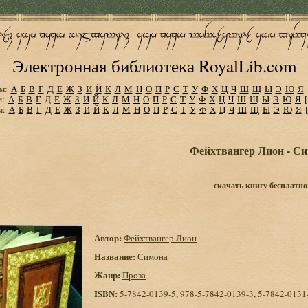
Электронная библиотека RoyalLib.com
м:
А
Б
В
Г
Д
Е
Ж
З
И
Й
К
Л
М
Н
О
П
Р
С
Т
У
Ф
Х
Ц
Ч
Ш
Щ
Ы
Э
Ю
Я
м:
А
Б
В
Г
Д
Е
Ж
З
И
Й
К
Л
М
Н
О
П
Р
С
Т
У
Ф
Х
Ц
Ч
Ш
Щ
Ы
Э
Ю
Я
м:
А
Б
В
Г
Д
Е
Ж
З
И
Й
К
Л
М
Н
О
П
Р
С
Т
У
Ф
Х
Ц
Ч
Ш
Щ
Ы
Э
Ю
Я
Фейхтвангер Лион - С
скачать книгу бесплатно
Автор:
Фейхтвангер Лион
Название:
Симона
Жанр:
Проза
ISBN:
5-7842-0139-5, 978-5-7842-0139-3, 5-7842-0131