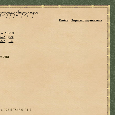
Войти
Зарегистрироваться
[A-Z]
[0-9]
[A-Z]
[0-9]
[A-Z]
[0-9]
имона
-x, 978-5-7842-0131-7