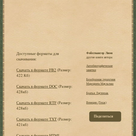
Доступные форматы для
Фейхтвангер Лион
другие книги автора:
скачивания:
Автобиографические
Скачать в формате FB2
(Размер:
заметки
422 Кб)
Безобразная герцогиня
Маргарита Маульташ
Скачать в формате DOC
(Размер:
428кб)
Братья Лаутензак
Скачать в формате RTF
(Размер:
Венеция (Техас)
428кб)
Поделиться
Скачать в формате TXT
(Размер:
421кб)
Скачать в формате HTML