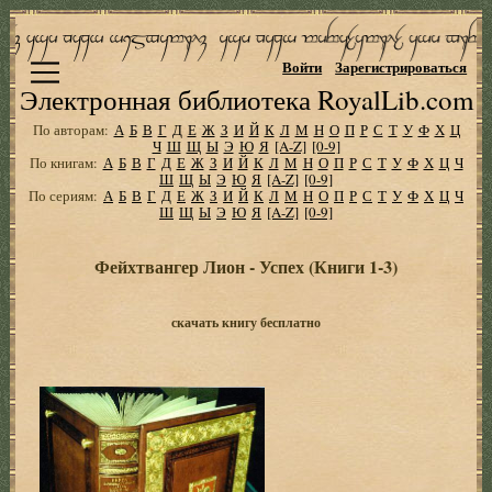
Войти
Зарегистрироваться
Электронная библиотека RoyalLib.com
По авторам:
А
Б
В
Г
Д
Е
Ж
З
И
Й
К
Л
М
Н
О
П
Р
С
Т
У
Ф
Х
Ц
Ч
Ш
Щ
Ы
Э
Ю
Я
[A-Z]
[0-9]
По книгам:
А
Б
В
Г
Д
Е
Ж
З
И
Й
К
Л
М
Н
О
П
Р
С
Т
У
Ф
Х
Ц
Ч
Ш
Щ
Ы
Э
Ю
Я
[A-Z]
[0-9]
По сериям:
А
Б
В
Г
Д
Е
Ж
З
И
Й
К
Л
М
Н
О
П
Р
С
Т
У
Ф
Х
Ц
Ч
Ш
Щ
Ы
Э
Ю
Я
[A-Z]
[0-9]
Фейхтвангер Лион - Успех (Книги 1-3)
скачать книгу бесплатно