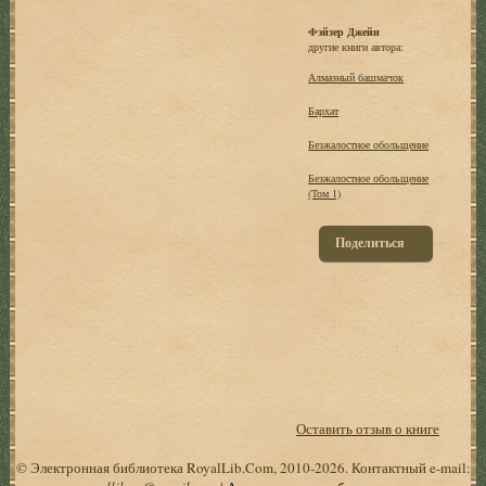
Фэйзер Джейн
другие книги автора:
Алмазный башмачок
Бархат
Безжалостное обольщение
Безжалостное обольщение
(Том 1)
Поделиться
Оставить отзыв о книге
© Электронная библиотека RoyalLib.Com, 2010-2026. Контактный e-mail: