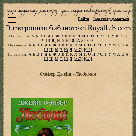
Войти
Зарегистрироваться
Электронная библиотека RoyalLib.com
По авторам:
А
Б
В
Г
Д
Е
Ж
З
И
Й
К
Л
М
Н
О
П
Р
С
Т
У
Ф
Х
Ц
Ч
Ш
Щ
Ы
Э
Ю
Я
[A-Z]
[0-9]
По книгам:
А
Б
В
Г
Д
Е
Ж
З
И
Й
К
Л
М
Н
О
П
Р
С
Т
У
Ф
Х
Ц
Ч
Ш
Щ
Ы
Э
Ю
Я
[A-Z]
[0-9]
По сериям:
А
Б
В
Г
Д
Е
Ж
З
И
Й
К
Л
М
Н
О
П
Р
С
Т
У
Ф
Х
Ц
Ч
Ш
Щ
Ы
Э
Ю
Я
[A-Z]
[0-9]
Фэйзер Джейн - Любимая