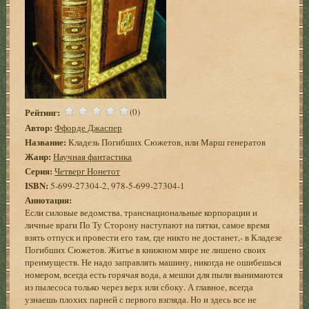
Рейтинг:
(0)
Автор:
Ффорде Джаспер
Название:
Кладезь Погибших Сюжетов, или Марш генератов
Жанр:
Научная фантастика
Серия:
Четверг Нонетот
ISBN:
5-699-27304-2, 978-5-699-27304-1
Аннотация:
Если силовые ведомства, транснациональные корпорации и
личные враги По Ту Сторону наступают на пятки, самое время
взять отпуск и провести его там, где никто не достанет,- в Кладезе
Погибших Сюжетов. Житье в книжном мире не лишено своих
преимуществ. Не надо заправлять машину, никогда не ошибешься
номером, всегда есть горячая вода, а мешки для пыли вынимаются
из пылесоса только через верх или сбоку. А главное, всегда
узнаешь плохих парней с первого взгляда. Но и здесь все не