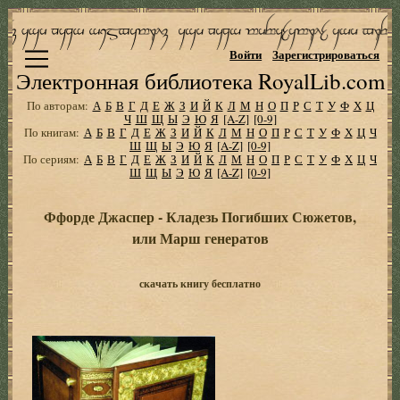
Войти
Зарегистрироваться
Электронная библиотека RoyalLib.com
По авторам:
А
Б
В
Г
Д
Е
Ж
З
И
Й
К
Л
М
Н
О
П
Р
С
Т
У
Ф
Х
Ц
Ч
Ш
Щ
Ы
Э
Ю
Я
[A-Z]
[0-9]
По книгам:
А
Б
В
Г
Д
Е
Ж
З
И
Й
К
Л
М
Н
О
П
Р
С
Т
У
Ф
Х
Ц
Ч
Ш
Щ
Ы
Э
Ю
Я
[A-Z]
[0-9]
По сериям:
А
Б
В
Г
Д
Е
Ж
З
И
Й
К
Л
М
Н
О
П
Р
С
Т
У
Ф
Х
Ц
Ч
Ш
Щ
Ы
Э
Ю
Я
[A-Z]
[0-9]
Ффорде Джаспер - Кладезь Погибших Сюжетов,
или Марш генератов
скачать книгу бесплатно