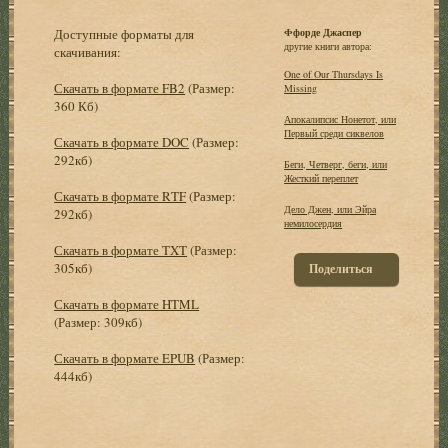
Доступные форматы для
Ффорде Джаспер
другие книги автора:
скачивания:
One of Our Thursdays Is
Скачать в формате FB2
(Размер:
Missing
360 Кб)
Апокалипсис Нонетот, или
Первый среди сиквелов
Скачать в формате DOC
(Размер:
292кб)
Беги, Четверг, беги, или
Жесткий переплет
Скачать в формате RTF
(Размер:
Дело Джен, или Эйра
292кб)
немилосердия
Скачать в формате TXT
(Размер:
305кб)
Поделиться
Скачать в формате HTML
(Размер: 309кб)
Скачать в формате EPUB
(Размер:
444кб)