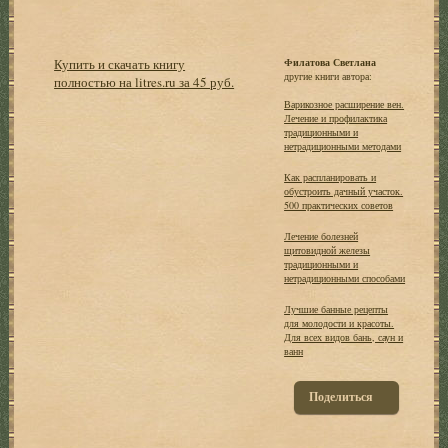
Купить и скачать книгу
Филатова Светлана
другие книги автора:
полностью на litres.ru за 45 руб.
Варикозное расширение вен.
Лечение и профилактика
традиционными и
нетрадиционными методами
Как распланировать и
обустроить дачный участок.
500 практических советов
Лечение болезней
щитовидной железы
традиционными и
нетрадиционными способами
Лучшие банные рецепты
для молодости и красоты.
Для всех видов бань, саун и
ванн
Поделиться