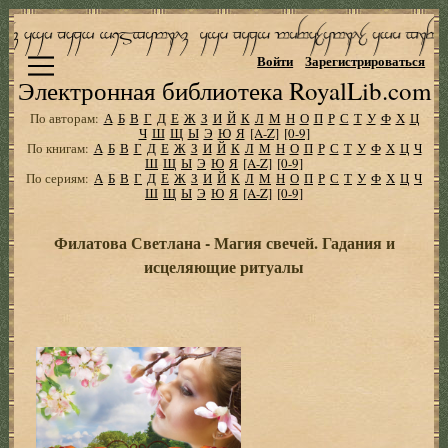
Войти
Зарегистрироваться
Электронная библиотека RoyalLib.com
По авторам:
А
Б
В
Г
Д
Е
Ж
З
И
Й
К
Л
М
Н
О
П
Р
С
Т
У
Ф
Х
Ц
Ч
Ш
Щ
Ы
Э
Ю
Я
[A-Z]
[0-9]
По книгам:
А
Б
В
Г
Д
Е
Ж
З
И
Й
К
Л
М
Н
О
П
Р
С
Т
У
Ф
Х
Ц
Ч
Ш
Щ
Ы
Э
Ю
Я
[A-Z]
[0-9]
По сериям:
А
Б
В
Г
Д
Е
Ж
З
И
Й
К
Л
М
Н
О
П
Р
С
Т
У
Ф
Х
Ц
Ч
Ш
Щ
Ы
Э
Ю
Я
[A-Z]
[0-9]
Филатова Светлана - Магия свечей. Гадания и
исцеляющие ритуалы