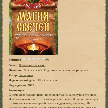
Рейтинг:
(0)
Автор:
Филатова Светлана
Название:
Магия свечей. Гадания и исцеляющие ритуалы
Жанр:
Эзотерика
Издательский дом:
РИПОЛ классик
Год издания:
2012
Аннотация:
С помощью гаданий наши предки пытались заглянуть в будущее.
И использовали для этого самые разные свечи. В наши дни люди с
огромным желанием приобщаются к древнему таинству. Из
данной книги можно узнать, в какое время лучше гадать, что для