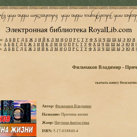
Электронная библиотека RoyalLib.com
м:
А
Б
В
Г
Д
Е
Ж
З
И
Й
К
Л
М
Н
О
П
Р
С
Т
У
Ф
Х
Ц
Ч
Ш
Щ
Ы
Э
Ю
Я
м:
А
Б
В
Г
Д
Е
Ж
З
И
Й
К
Л
М
Н
О
П
Р
С
Т
У
Ф
Х
Ц
Ч
Ш
Щ
Ы
Э
Ю
Я
м:
А
Б
В
Г
Д
Е
Ж
З
И
Й
К
Л
М
Н
О
П
Р
С
Т
У
Ф
Х
Ц
Ч
Ш
Щ
Ы
Э
Ю
Я
Фильчаков Владимир - Прич
скачать книгу бесплатно
Автор:
Фильчаков Владимир
Название:
Причина жизни
Жанр:
Научная фантастика
ISBN:
5-17-018840-4