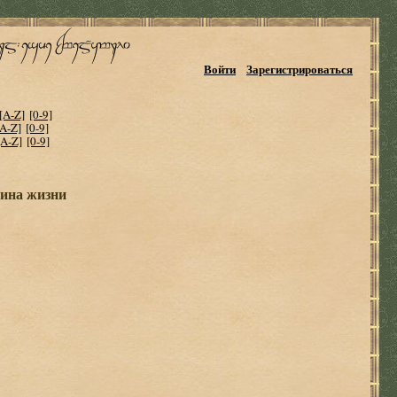
Войти
Зарегистрироваться
[A-Z]
[0-9]
[A-Z]
[0-9]
[A-Z]
[0-9]
ина жизни