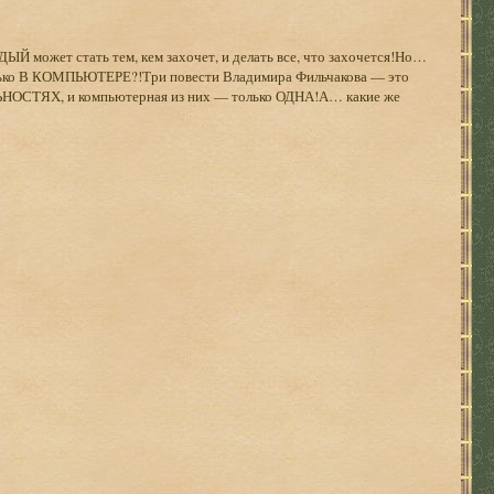
Й может стать тем, кем захочет, и делать все, что захочется!Но…
только В КОМПЬЮТЕРЕ?!Три повести Владимира Фильчакова — это
СТЯХ, и компьютерная из них — только ОДНА!А… какие же