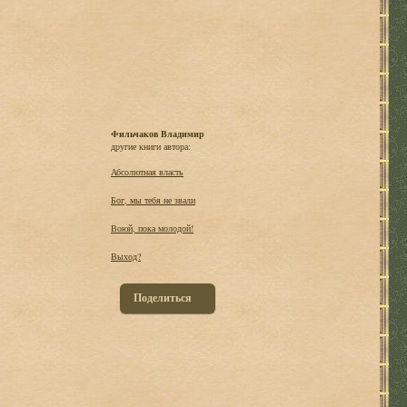
Фильчаков Владимир
другие книги автора:
Абсолютная власть
Бог, мы тебя не звали
Воюй, пока молодой!
Выход?
Поделиться