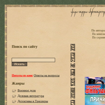
По автора
По книга
По серия
Поиск по сайту
Цитаты из книг
Ответы на вопросы
Жанры
Военное дело
Деловая литература
Детективы и Триллеры