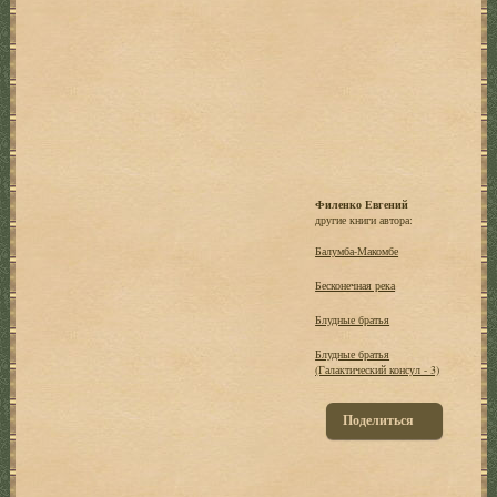
Филенко Евгений
другие книги автора:
Балумба-Макомбе
Бесконечная река
Блудные братья
Блудные братья
(Галактический консул - 3)
Поделиться