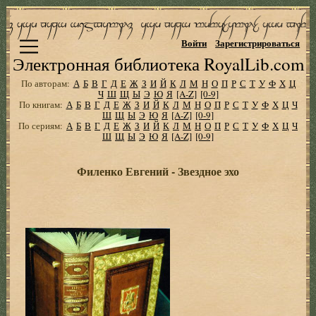
Войти
Зарегистрироваться
Электронная библиотека RoyalLib.com
По авторам:
А
Б
В
Г
Д
Е
Ж
З
И
Й
К
Л
М
Н
О
П
Р
С
Т
У
Ф
Х
Ц
Ч
Ш
Щ
Ы
Э
Ю
Я
[A-Z]
[0-9]
По книгам:
А
Б
В
Г
Д
Е
Ж
З
И
Й
К
Л
М
Н
О
П
Р
С
Т
У
Ф
Х
Ц
Ч
Ш
Щ
Ы
Э
Ю
Я
[A-Z]
[0-9]
По сериям:
А
Б
В
Г
Д
Е
Ж
З
И
Й
К
Л
М
Н
О
П
Р
С
Т
У
Ф
Х
Ц
Ч
Ш
Щ
Ы
Э
Ю
Я
[A-Z]
[0-9]
Филенко Евгений - Звездное эхо