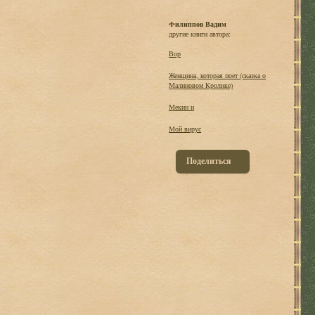
Филиппов Вадим
другие книги автора:
Воp
Женщина, котоpая поет (сказка о
Малиновом Кpолике)
Мекин и
Мой виpус
Поделиться