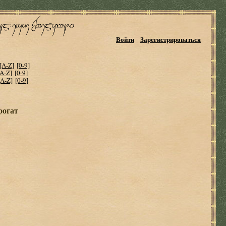
Войти
Зарегистрироваться
[A-Z]
[0-9]
[A-Z]
[0-9]
[A-Z]
[0-9]
pогат