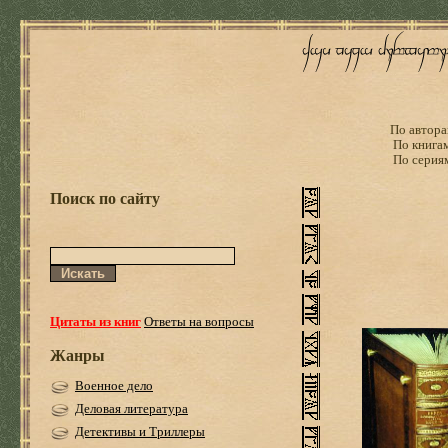
По автора
По книга
По серия
Поиск по сайту
Цитаты из книг
Ответы на вопросы
Жанры
Военное дело
Деловая литература
Детективы и Триллеры