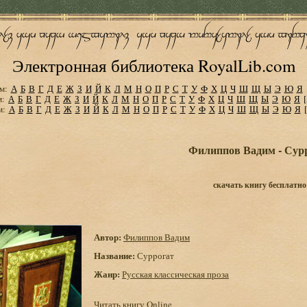
Электронная библиотека RoyalLib.com
м:
А
Б
В
Г
Д
Е
Ж
З
И
Й
К
Л
М
Н
О
П
Р
С
Т
У
Ф
Х
Ц
Ч
Ш
Щ
Ы
Э
Ю
Я
м:
А
Б
В
Г
Д
Е
Ж
З
И
Й
К
Л
М
Н
О
П
Р
С
Т
У
Ф
Х
Ц
Ч
Ш
Щ
Ы
Э
Ю
Я
м:
А
Б
В
Г
Д
Е
Ж
З
И
Й
К
Л
М
Н
О
П
Р
С
Т
У
Ф
Х
Ц
Ч
Ш
Щ
Ы
Э
Ю
Я
Филиппов Вадим - Суp
скачать книгу бесплатно
Автор:
Филиппов Вадим
Название:
Суppогат
Жанр:
Русская классическая проза
Читать книгу Online